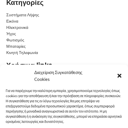
Κατηγορίες
Συστήματα Λήψης
Εικόνα
Ηλεκτρονικά
Ήχος
Φωτισμός
Μπαταρίες
Κινητή Τηλεφωνία
Χρήσιμα links
Διαχείριση Συγκατάθεσης
Όροι Χρήσης
Cookies
Πολιτική Cookies
Η εταιρεία μας
Για να παρέχουμε την καλύτερη εμπειρία, χρησιμοποιούμε τεχνολογίες όπως
cookies για την αποθήκευση ή/και την πρόσβαση σε πληροφορίες συσκευών.
Τρόποι Παραγγελίας
Η συγκατάθεση για τις εν λόγω τεχνολογίες θα μας επιτρέψει να
Τρόποι Αποστολής
επεξεργαστούμε δεδομένα προσωπικού χαρακτήρα, όπως συμπεριφορά
Τρόποι Πληρωμής
περιήγησης ή μοναδικά αναγνωριστικά σε αυτόν τον ιστότοπο. Η μη
Πολιτική Επιστροφών
συγκατάθεση ή η ανάκληση της συγκατάθεσης, μπορεί να επηρεάσει αρνητικά
ορισμένες λειτουργίες και δυνατότητες.