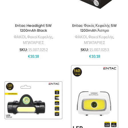
Entac Headlight 5W
Entac Φακός Κεφαλής 5W
1200mAh Black
1200mAh Άσπρο
ΦΑΚΟΙ
,
Φακοί Κεφαλής
,
ΦΑΚΟΙ
,
Φακοί Κεφαλής
,
ΜΠΑΤΑΡΙΕΣ
ΜΠΑΤΑΡΙΕΣ
SKU:
15.007.0252
SKU:
15.007.0253
€
10.18
€
10.18