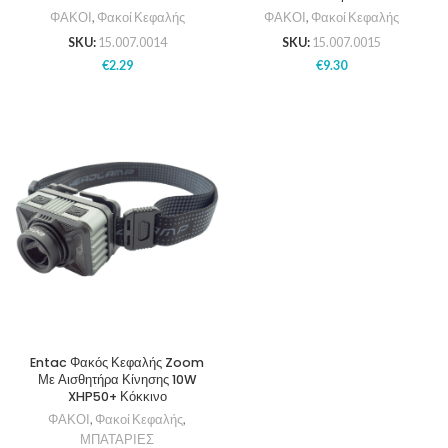
ΦΑΚΟΙ
,
Φακοί Κεφαλής
ΦΑΚΟΙ
,
Φακοί Κεφαλής
SKU:
15.007.0014
SKU:
15.007.0015
€
2.29
€
9.30
Entac Φακός Κεφαλής Zoom
Με Αισθητήρα Κίνησης 10W
XHP50+ Κόκκινο
ΦΑΚΟΙ
,
Φακοί Κεφαλής
,
ΜΠΑΤΑΡΙΕΣ