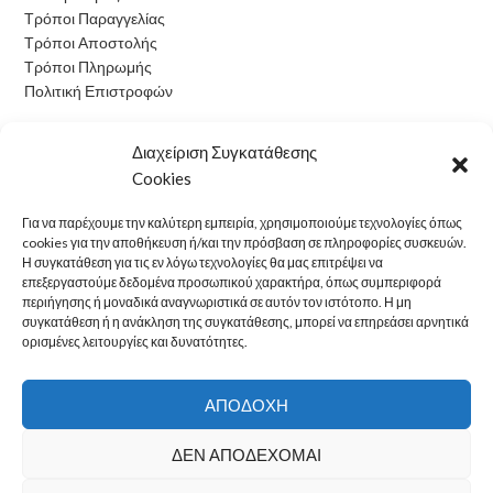
Τρόποι Παραγγελίας
Τρόποι Αποστολής
Τρόποι Πληρωμής
Πολιτική Επιστροφών
Ωράριο Λειτουργίας
Διαχείριση Συγκατάθεσης
Cookies
Δευτέρα: 09:00 - 15:00
Τρίτη: 09:00 - 15:00
Για να παρέχουμε την καλύτερη εμπειρία, χρησιμοποιούμε τεχνολογίες όπως
Τετάρτη: 09:00 - 15:00
cookies για την αποθήκευση ή/και την πρόσβαση σε πληροφορίες συσκευών.
Πέμπτη: 09:00 - 15:00
Η συγκατάθεση για τις εν λόγω τεχνολογίες θα μας επιτρέψει να
επεξεργαστούμε δεδομένα προσωπικού χαρακτήρα, όπως συμπεριφορά
Παρασκευή: 09:00 - 15:00
περιήγησης ή μοναδικά αναγνωριστικά σε αυτόν τον ιστότοπο. Η μη
Σάββατο: Κλειστά
συγκατάθεση ή η ανάκληση της συγκατάθεσης, μπορεί να επηρεάσει αρνητικά
Κυριακή: Κλειστά
ορισμένες λειτουργίες και δυνατότητες.
electron24
2022 CREATED BY
OwlTech
.
ΑΠΟΔΟΧΉ
ΔΕΝ ΑΠΟΔΈΧΟΜΑΙ