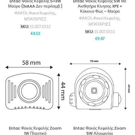
Entac Φακός Κεφαλής 5+3W
Entac Φακός Κεφαλής 5W Με
Μαύρο (3xAAA Δεν περιλαμβ.)
Αισθητήρα Κίνησης XPE +
Κόκκινο Φως – Μαύρο
ΦΑΚΟΙ
,
Φακοί Κεφαλής
,
ΦΑΚΟΙ
,
Φακοί Κεφαλής
,
ΜΠΑΤΑΡΙΕΣ
ΜΠΑΤΑΡΙΕΣ
SKU:
15.007.0112
SKU:
15.007.0111
€
4.53
€
9.47
Entac Φακός Κεφαλής Zoom
Entac Φακός Κεφαλής Zoom
1W Πλαστικό
5W Αλουμινίου