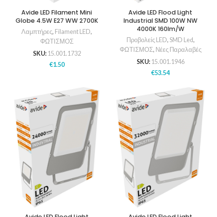
Avide LED Filament Mini
Avide LED Flood Light
Globe 4.5W E27 WW 2700K
Industrial SMD 100W NW
4000K 160lm/W
Λαμπτήρες
,
Filament LED
,
Προβολείς LED
,
SMD Led
,
ΦΩΤΙΣΜΟΣ
ΦΩΤΙΣΜΟΣ
,
Νέες Παραλαβές
SKU:
15.001.1732
SKU:
15.001.1946
€
1.50
€
53.54
Avide LED Flood Light
Avide LED Flood Light