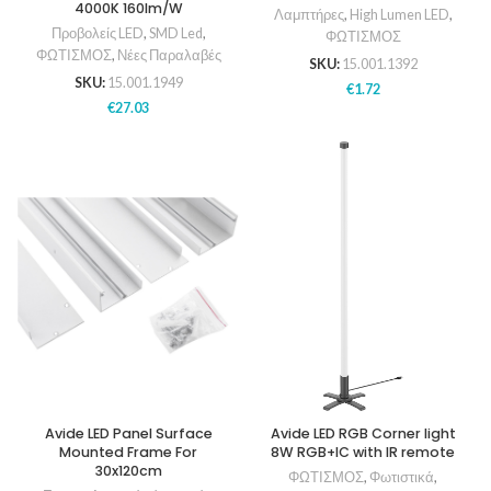
4000K 160lm/W
Λαμπτήρες
,
High Lumen LED
,
Προβολείς LED
,
SMD Led
,
ΦΩΤΙΣΜΟΣ
ΦΩΤΙΣΜΟΣ
,
Νέες Παραλαβές
SKU:
15.001.1392
SKU:
15.001.1949
€
1.72
€
27.03
Avide LED Panel Surface
Avide LED RGB Corner light
Mounted Frame For
8W RGB+IC with IR remote
30x120cm
ΦΩΤΙΣΜΟΣ
,
Φωτιστικά
,