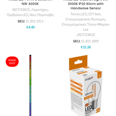
NW 4000K
3000K IP20 60cm with
Handwave Sensor
ΦΩΤΙΣΜΟΣ
,
Λαμπτήρες
,
Ταινίες LED
,
DIY Sets
,
Προβολέα LED
,
Νέες Παραλαβές
Επαγγελματικός Φωτισμός
,
SKU:
15.001.1953
Επαγγελματικές Τύπου Φθορίου
€
4.40
Led
,
ΦΩΤΙΣΜΟΣ
SKU:
15.001.1809
€
15.38
SOLD
OUT