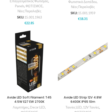
Επαγγελματικός Φωτισμός
,
Φωτιστικά Δαπέδου
,
Panels
,
ΦΩΤΙΣΜΟΣ
,
Νέες Παραλαβές
Νέες Παραλαβές
SKU:
15.001.1959
SKU:
15.001.1963
€
18.31
€
22.85
Avide LED Soft Filament T45
Avide LED Strip 12V 4.8W
4.5W E27 EW 2700K
6400K IP65 10m
Λαμπτήρες
,
Decor LED
,
Ταινίες LED
,
12V Ταινίες
,