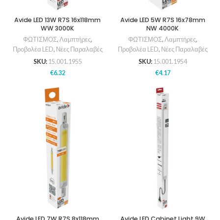
Avide LED 13W R7S 16x118mm
Avide LED 5W R7S 16x78mm
WW 3000K
NW 4000K
ΦΩΤΙΣΜΟΣ
,
Λαμπτήρες
,
ΦΩΤΙΣΜΟΣ
,
Λαμπτήρες
,
Προβολέα LED
,
Νέες Παραλαβές
Προβολέα LED
,
Νέες Παραλαβές
SKU:
15.001.1955
SKU:
15.001.1954
€
6.32
€
4.17
Avide LED 7W R7S 8x118mm
Avide LED Cabinet Light 9W