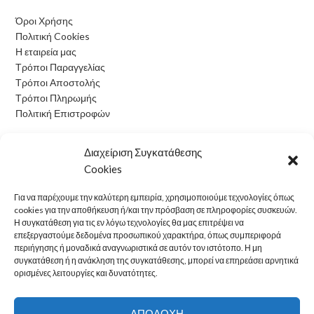
Όροι Χρήσης
Πολιτική Cookies
Η εταιρεία μας
Τρόποι Παραγγελίας
Τρόποι Αποστολής
Τρόποι Πληρωμής
Πολιτική Επιστροφών
Ωράριο Λειτουργίας
Διαχείριση Συγκατάθεσης
Cookies
Δευτέρα: 09:00 - 15:00
Τρίτη: 09:00 - 15:00
Για να παρέχουμε την καλύτερη εμπειρία, χρησιμοποιούμε τεχνολογίες όπως
Τετάρτη: 09:00 - 15:00
cookies για την αποθήκευση ή/και την πρόσβαση σε πληροφορίες συσκευών.
Πέμπτη: 09:00 - 15:00
Η συγκατάθεση για τις εν λόγω τεχνολογίες θα μας επιτρέψει να
επεξεργαστούμε δεδομένα προσωπικού χαρακτήρα, όπως συμπεριφορά
Παρασκευή: 09:00 - 15:00
περιήγησης ή μοναδικά αναγνωριστικά σε αυτόν τον ιστότοπο. Η μη
Σάββατο: Κλειστά
συγκατάθεση ή η ανάκληση της συγκατάθεσης, μπορεί να επηρεάσει αρνητικά
Κυριακή: Κλειστά
ορισμένες λειτουργίες και δυνατότητες.
electron24
2022 CREATED BY
OwlTech
.
ΑΠΟΔΟΧΉ