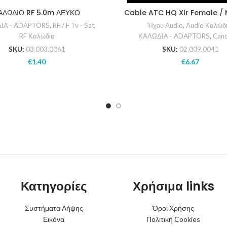
ΑΛΩΔΙΟ RF 5.0m ΛΕΥΚΟ
Cable ATC HQ Xlr Female /
ΙΑ - ADAPTORS
,
RF / F Tv - Sat
,
Ήχου Audio
,
Audio Καλώδ
RF Καλώδια
ΚΑΛΩΔΙΑ - ADAPTORS
,
Cano
SKU:
03.003.0061
SKU:
02.009.0041
€
1.40
€
6.67
Κατηγορίες
Χρήσιμα links
Συστήματα Λήψης
Όροι Χρήσης
Εικόνα
Πολιτική Cookies