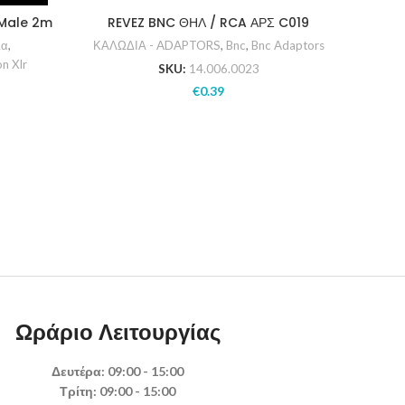
 Male 2m
REVEZ BNC ΘΗΛ / RCA ΑΡΣ C019
XO NB1
ια
,
ΚΑΛΩΔΙΑ - ADAPTORS
,
Bnc
,
Bnc Adaptors
Καλ
n Xlr
SKU:
14.006.0023
ΚΑΛΩΔ
€
0.39
Ωράριο Λειτουργίας
Δευτέρα: 09:00 - 15:00
Τρίτη: 09:00 - 15:00