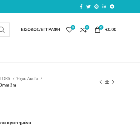
0
0
0
ΕΊΣΟΔΟΣ/ΕΓΓΡΑΦΉ
€
0.00
PTORS
Ήχου Audio
,3mm 3m
στα αγαπημένα