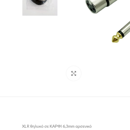
Click to enlarge
XLR θηλυκό σε ΚΑΡΦΙ 6,3mm αρσενικό