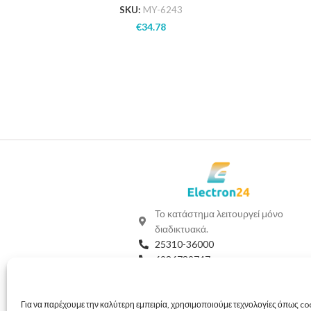
SKU:
MY-6243
€
34.78
Το κατάστημα λειτουργεί μόνο
διαδικτυακά.
25310-36000
6986732747
Viber
Whatsapp
info@electron24.gr
Για να παρέχουμε την καλύτερη εμπειρία, χρησιμοποιούμε τεχνολογίες όπως coo