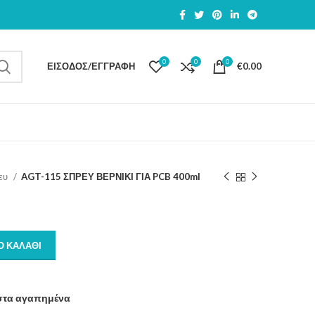
0
0
0
ΕΊΣΟΔΟΣ/ΕΓΓΡΑΦΉ
€
0.00
ευ
AGT-115 ΣΠΡΕΥ ΒΕΡΝΙΚΙ ΓΙΑ PCB 400ml
Ο ΚΑΛΆΘΙ
στα αγαπημένα