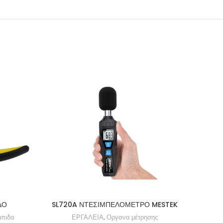
ΔΟ
SL720A ΝΤΕΣΙΜΠΕΛΟΜΕΤΡΟ MESTEK
μπιδα
ΕΡΓΑΛΕΙΑ
,
Οργανα μέτρησης
Ε