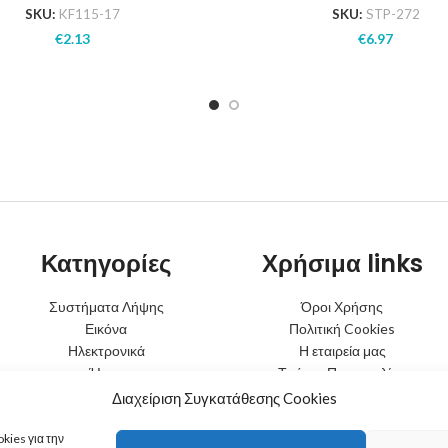
SKU:
KF115-17
SKU:
STP-272
€
2.13
€
6.97
Κατηγορίες
Χρήσιμα links
Συστήματα Λήψης
Όροι Χρήσης
Εικόνα
Πολιτική Cookies
Ηλεκτρονικά
Η εταιρεία μας
Ήχος
Τρόποι Παραγγελίας
Φωτισμός
Τρόποι Αποστολής
Διαχείριση Συγκατάθεσης Cookies
Μπαταρίες
Τρόποι Πληρωμής
Κινητή Τηλεφωνία
Πολιτική Επιστροφών
kies για την