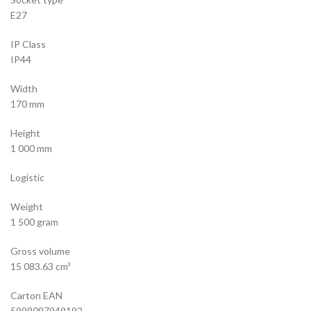
E27
IP Class
IP44
Width
170 mm
Height
1 000 mm
Logistic
Weight
1 500 gram
Gross volume
15 083.63 cm³
Carton EAN
5999097949192