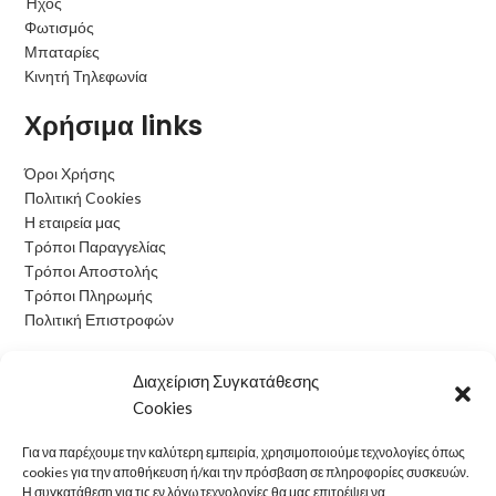
Ήχος
Φωτισμός
Μπαταρίες
Κινητή Τηλεφωνία
Χρήσιμα links
Όροι Χρήσης
Πολιτική Cookies
Η εταιρεία μας
Τρόποι Παραγγελίας
Τρόποι Αποστολής
Τρόποι Πληρωμής
Πολιτική Επιστροφών
Ωράριο Λειτουργίας
Διαχείριση Συγκατάθεσης
Cookies
Δευτέρα: 09:00 - 15:00
Τρίτη: 09:00 - 15:00
Για να παρέχουμε την καλύτερη εμπειρία, χρησιμοποιούμε τεχνολογίες όπως
Τετάρτη: 09:00 - 15:00
cookies για την αποθήκευση ή/και την πρόσβαση σε πληροφορίες συσκευών.
Πέμπτη: 09:00 - 15:00
Η συγκατάθεση για τις εν λόγω τεχνολογίες θα μας επιτρέψει να