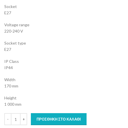
Socket
E27
Voltage range
220-240 V
Socket type
E27
IP Class
IP44
Width
170 mm
Height
1 000 mm
ΠΡΟΣΘΉΚΗ ΣΤΟ ΚΑΛΆΘΙ