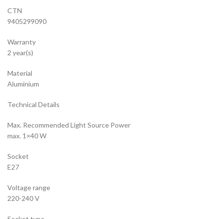
CTN
9405299090
Warranty
2 year(s)
Material
Aluminium
Technical Details
Max. Recommended Light Source Power
max. 1×40 W
Socket
E27
Voltage range
220-240 V
Socket type