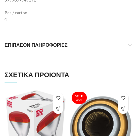
Pcs / carton
4
ΕΠΙΠΛΈΟΝ ΠΛΗΡΟΦΟΡΊΕΣ
ΣΧΕΤΙΚΆ ΠΡΟΪΌΝΤΑ
SOLD
OUT