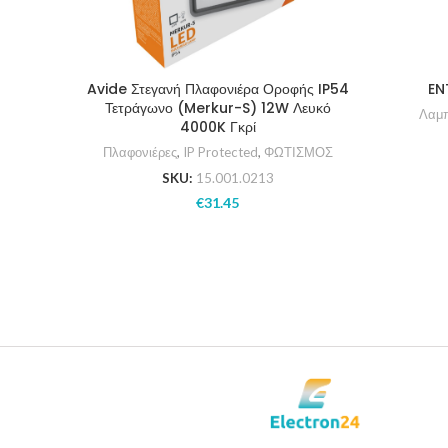
Avide Στεγανή Πλαφονιέρα Οροφής IP54
EN
Τετράγωνο (Merkur-S) 12W Λευκό
Λαμπ
4000K Γκρί
Πλαφονιέρες
,
IP Protected
,
ΦΩΤΙΣΜΟΣ
SKU:
15.001.0213
€
31.45