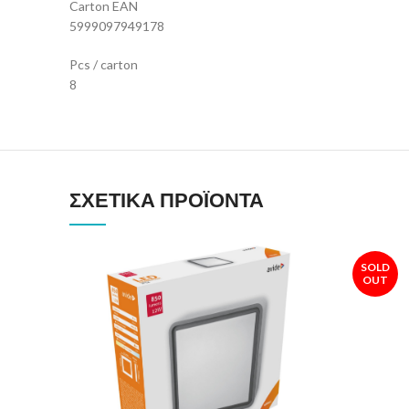
Carton EAN
5999097949178
Pcs / carton
8
ΣΧΕΤΙΚΆ ΠΡΟΪΌΝΤΑ
SOLD
OUT