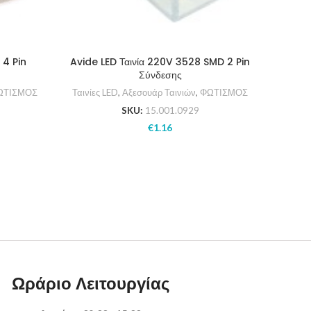
 4 Pin
Avide LED Ταινία 220V 3528 SMD 2 Pin
Avide
Σύνδεσης
ΩΤΙΣΜΟΣ
Ταινίες LED
,
Αξεσουάρ Ταινιών
,
ΦΩΤΙΣΜΟΣ
Προ
SKU:
15.001.0929
€
1.16
Ωράριο Λειτουργίας