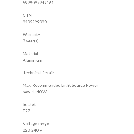
5999097949161
CTN
9405299090
Warranty
2 year(s)
Material
Aluminium
Technical Details
Max. Recommended Light Source Power
max. 1×40 W
Socket
E27
Voltage range
220-240 V