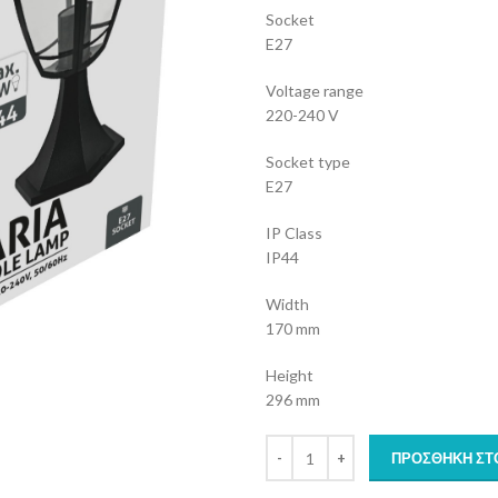
Socket
E27
Voltage range
220-240 V
Socket type
E27
IP Class
IP44
Width
170 mm
Height
296 mm
ΠΡΟΣΘΉΚΗ ΣΤ