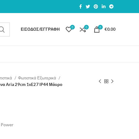
0
0
0
ΕΊΣΟΔΟΣ/ΕΓΓΡΑΦΉ
€
0.00
τιστικά
Φωτιστικά Εξωτερικά
να Aria 29cm 1xE27 IP44 Μάυρο
 Power