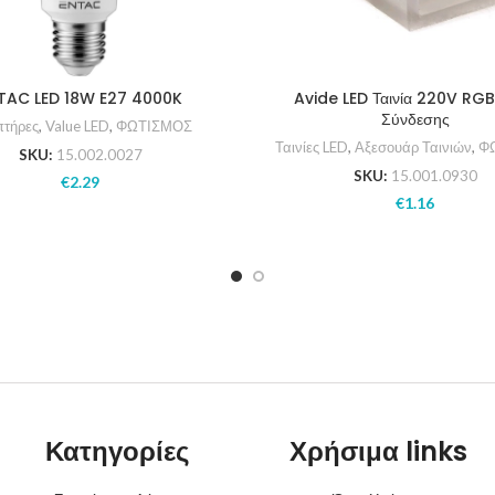
TAC LED 18W E27 4000K
Avide LED Ταινία 220V RGB
Σύνδεσης
τήρες
,
Value LED
,
ΦΩΤΙΣΜΟΣ
Ταινίες LED
,
Αξεσουάρ Ταινιών
,
Φ
SKU:
15.002.0027
SKU:
15.001.0930
€
2.29
€
1.16
Κατηγορίες
Χρήσιμα links