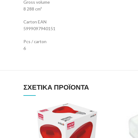
Gross volume
8 288 cm³
Carton EAN
5999097940151
Pcs / carton
6
ΣΧΕΤΙΚΆ ΠΡΟΪΌΝΤΑ