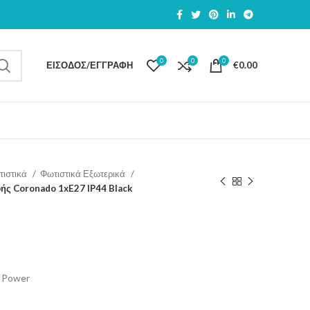
0
0
0
ΕΊΣΟΔΟΣ/ΕΓΓΡΑΦΉ
€
0.00
τιστικά
Φωτιστικά Εξωτερικά
ής Coronado 1xE27 IP44 Black
 Power