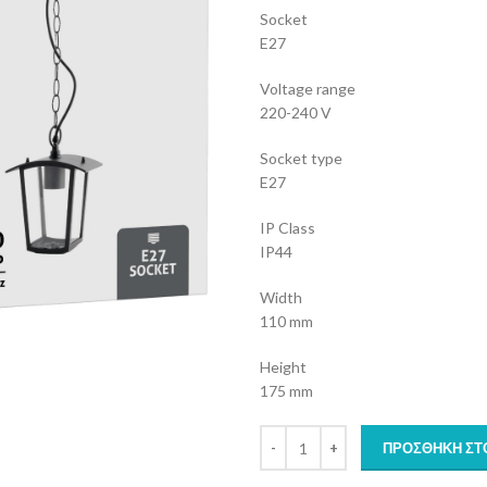
Socket
E27
Voltage range
220-240 V
Socket type
E27
IP Class
IP44
Width
110 mm
Height
175 mm
ΠΡΟΣΘΉΚΗ ΣΤ