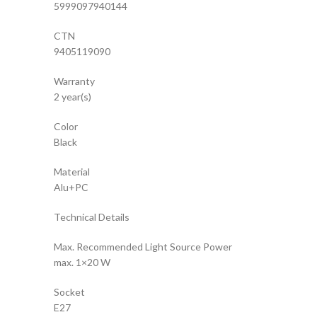
5999097940144
CTN
9405119090
Warranty
2 year(s)
Color
Black
Material
Alu+PC
Technical Details
Max. Recommended Light Source Power
max. 1×20 W
Socket
E27