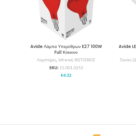
Avide Λάμπα Υπερύθρων E27 100W
Avide L
Full Κόκκινο
Λαμπτήρες
,
Infrared
,
ΦΩΤΙΣΜΟΣ
Ταινίες L
SKU:
15.001.0252
€
4.32