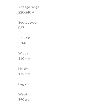
Voltage range
220-240 V
Socket type
E27
IP Class
IP44
Width
110 mm
Height
175 mm
Logistic
Weight
890 gram