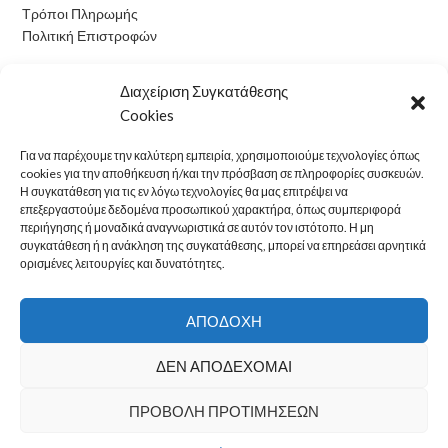
Τρόποι Πληρωμής
Πολιτική Επιστροφών
Ωράριο Λειτουργίας
Διαχείριση Συγκατάθεσης
Cookies
Δευτέρα: 09:00 - 15:00
Τρίτη: 09:00 - 15:00
Για να παρέχουμε την καλύτερη εμπειρία, χρησιμοποιούμε τεχνολογίες όπως
Τετάρτη: 09:00 - 15:00
cookies για την αποθήκευση ή/και την πρόσβαση σε πληροφορίες συσκευών.
Πέμπτη: 09:00 - 15:00
Η συγκατάθεση για τις εν λόγω τεχνολογίες θα μας επιτρέψει να
επεξεργαστούμε δεδομένα προσωπικού χαρακτήρα, όπως συμπεριφορά
Παρασκευή: 09:00 - 15:00
περιήγησης ή μοναδικά αναγνωριστικά σε αυτόν τον ιστότοπο. Η μη
Σάββατο: Κλειστά
συγκατάθεση ή η ανάκληση της συγκατάθεσης, μπορεί να επηρεάσει αρνητικά
Κυριακή: Κλειστά
ορισμένες λειτουργίες και δυνατότητες.
electron24
2022 CREATED BY
OwlTech
.
ΑΠΟΔΟΧΉ
ΔΕΝ ΑΠΟΔΈΧΟΜΑΙ
ΠΡΟΒΟΛΉ ΠΡΟΤΙΜΉΣΕΩΝ
0
0