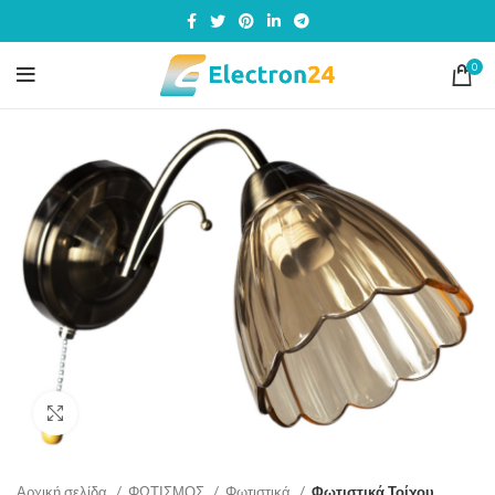
0
Click to enlarge
Αρχική σελίδα
ΦΩΤΙΣΜΟΣ
Φωτιστικά
Φωτιστικά Τοίχου