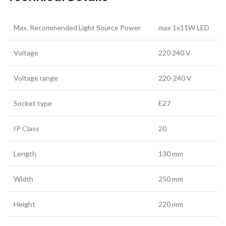
Max. Recommended Light Source Power
max 1x11W LED
Voltage
220 240 V
Voltage range
220-240 V
Socket type
E27
IP Class
20
Length
130 mm
Width
250 mm
Height
220 mm