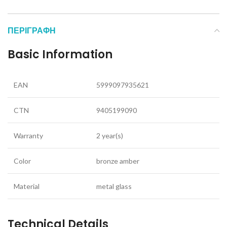
ΠΕΡΙΓΡΑΦΉ
Basic Information
EAN
5999097935621
CTN
9405199090
Warranty
2 year(s)
Color
bronze amber
Material
metal glass
Technical Details