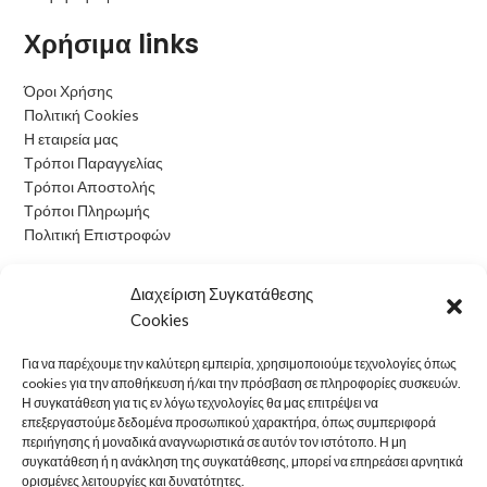
Χρήσιμα links
Όροι Χρήσης
Πολιτική Cookies
Η εταιρεία μας
Τρόποι Παραγγελίας
Τρόποι Αποστολής
Τρόποι Πληρωμής
Πολιτική Επιστροφών
Ωράριο Λειτουργίας
Διαχείριση Συγκατάθεσης
Cookies
Δευτέρα: 09:00 - 15:00
Τρίτη: 09:00 - 15:00
Για να παρέχουμε την καλύτερη εμπειρία, χρησιμοποιούμε τεχνολογίες όπως
Τετάρτη: 09:00 - 15:00
cookies για την αποθήκευση ή/και την πρόσβαση σε πληροφορίες συσκευών.
Πέμπτη: 09:00 - 15:00
Η συγκατάθεση για τις εν λόγω τεχνολογίες θα μας επιτρέψει να
επεξεργαστούμε δεδομένα προσωπικού χαρακτήρα, όπως συμπεριφορά
Παρασκευή: 09:00 - 15:00
περιήγησης ή μοναδικά αναγνωριστικά σε αυτόν τον ιστότοπο. Η μη
Σάββατο: Κλειστά
συγκατάθεση ή η ανάκληση της συγκατάθεσης, μπορεί να επηρεάσει αρνητικά
Κυριακή: Κλειστά
ορισμένες λειτουργίες και δυνατότητες.