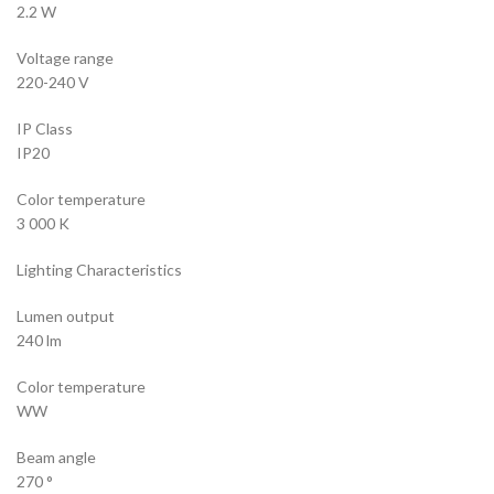
2.2 W
Voltage range
220-240 V
IP Class
IP20
Color temperature
3 000 K
Lighting Characteristics
Lumen output
240 lm
Color temperature
WW
Beam angle
270 °