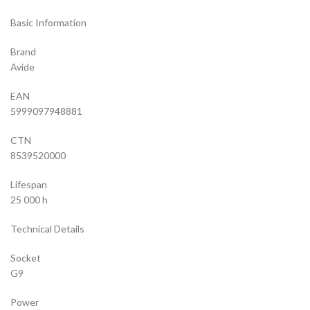
Basic Information
Brand
Avide
EAN
5999097948881
CTN
8539520000
Lifespan
25 000 h
Technical Details
Socket
G9
Power