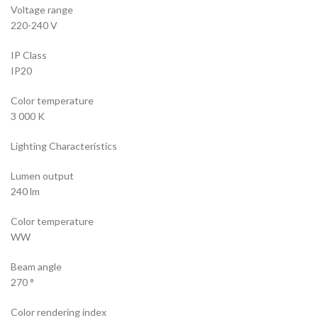
Voltage range
220-240 V
IP Class
IP20
Color temperature
3 000 K
Lighting Characteristics
Lumen output
240 lm
Color temperature
WW
Beam angle
270 °
Color rendering index