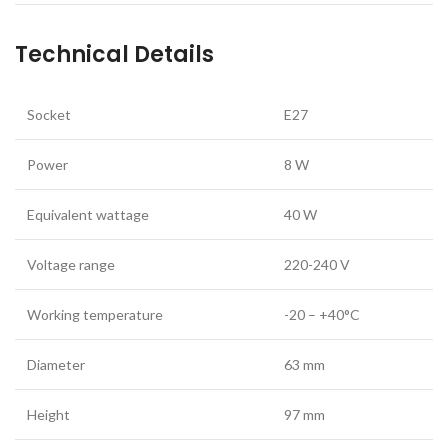
Technical Details
Socket
E27
Power
8 W
Equivalent wattage
40 W
Voltage range
220-240 V
Working temperature
-20 – +40°C
Diameter
63 mm
Height
97 mm