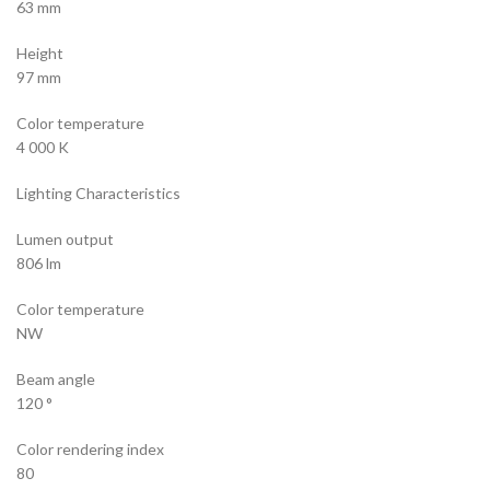
63 mm
Height
97 mm
Color temperature
4 000 K
Lighting Characteristics
Lumen output
806 lm
Color temperature
NW
Beam angle
120 °
Color rendering index
80