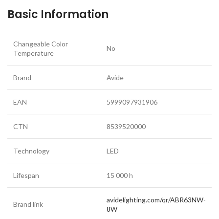
Basic Information
Changeable Color
No
Temperature
Brand
Avide
EAN
5999097931906
CTN
8539520000
Technology
LED
Lifespan
15 000 h
avidelighting.com/qr/ABR63NW-
Brand link
8W