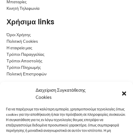
Μπαταρίες
Κινητή Τηλεφωνία
Χρήσιμα links
Όροι Χρήσης
Πολιτική Cookies
Η εταιρεία μας
Τρόποι Παραγγελίας
Τρόποι Αποστολής
Τρόποι Πληρωμής
Πολιτική Επιστροφών
Ωράριο Λειτουργίας
Διαχείριση Συγκατάθεσης
Cookies
Δευτέρα: 09:00 - 15:00
Τρίτη: 09:00 - 15:00
Για να παρέχουμε την καλύτερη εμπειρία, χρησιμοποιούμε τεχνολογίες όπως
Τετάρτη: 09:00 - 15:00
cookies για την αποθήκευση ή/και την πρόσβαση σε πληροφορίες συσκευών.
Πέμπτη: 09:00 - 15:00
Η συγκατάθεση για τις εν λόγω τεχνολογίες θα μας επιτρέψει να
επεξεργαστούμε δεδομένα προσωπικού χαρακτήρα, όπως συμπεριφορά
Παρασκευή: 09:00 - 15:00
περιήγησης ή μοναδικά αναγνωριστικά σε αυτόν τον ιστότοπο. Η μη
Σάββατο: Κλειστά