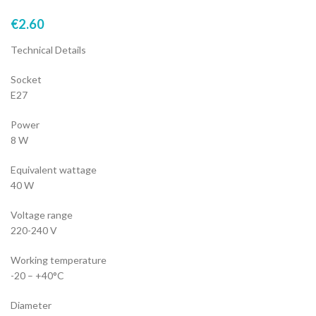
€
2.60
Technical Details
Socket
E27
Power
8 W
Equivalent wattage
40 W
Voltage range
220-240 V
Working temperature
-20 – +40°C
Diameter