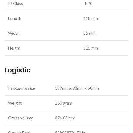
IP Class
IP20
Length
118 mm
Width
55 mm
Height
125 mm
Logistic
Packaging size
159mm x 78mm x 50mm
Weight
260 gram
Gross volume
376.03 cm³
Carton EAN
5999097917016