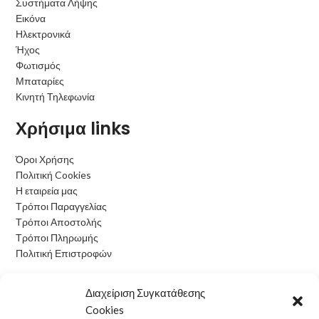
Συστήματα Λήψης
Εικόνα
Ηλεκτρονικά
Ήχος
Φωτισμός
Μπαταρίες
Κινητή Τηλεφωνία
Χρήσιμα links
Όροι Χρήσης
Πολιτική Cookies
Η εταιρεία μας
Τρόποι Παραγγελίας
Τρόποι Αποστολής
Τρόποι Πληρωμής
Πολιτική Επιστροφών
Ωράριο Λειτουργίας
Διαχείριση Συγκατάθεσης
Cookies
Δευτέρα: 09:00 - 15:00