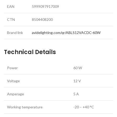
EAN
5999097917009
CTN
8504408200
Brand link
avidelighting.com/qr/ABLS12VACDC-60W
Technical Details
Power
60 W
Voltage
12 V
Amperage
5 A
Working temperature
-20 – +40 °C