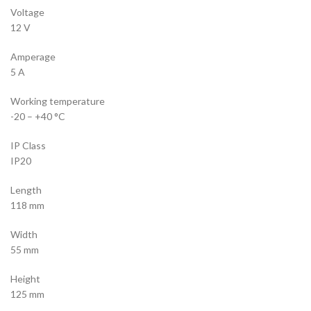
Voltage
12 V
Amperage
5 A
Working temperature
-20 – +40 °C
IP Class
IP20
Length
118 mm
Width
55 mm
Height
125 mm