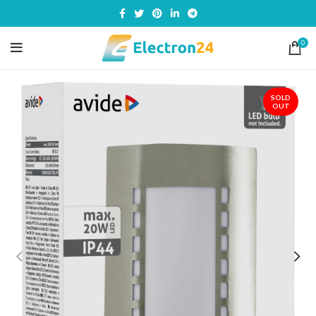
0
SOLD
OUT