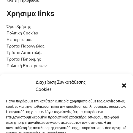
Κινητή Τηλεφωνία
Χρήσιμα links
Όροι Χρήσης
Πολιτική Cookies
Η εταιρεία μας
Τρόποι Παραγγελίας
Τρόποι Αποστολής
Τρόποι Πληρωμής
Πολιτική Επιστροφών
Ωράριο Λειτουργίας
Διαχείριση Συγκατάθεσης
Cookies
Δευτέρα: 09:00 - 15:00
Τρίτη: 09:00 - 15:00
Για να παρέχουμε την καλύτερη εμπειρία, χρησιμοποιούμε τεχνολογίες όπως
Τετάρτη: 09:00 - 15:00
cookies για την αποθήκευση ή/και την πρόσβαση σε πληροφορίες συσκευών.
Πέμπτη: 09:00 - 15:00
Η συγκατάθεση για τις εν λόγω τεχνολογίες θα μας επιτρέψει να
επεξεργαστούμε δεδομένα προσωπικού χαρακτήρα, όπως συμπεριφορά
Παρασκευή: 09:00 - 15:00
περιήγησης ή μοναδικά αναγνωριστικά σε αυτόν τον ιστότοπο. Η μη
Σάββατο: Κλειστά
συγκατάθεση ή η ανάκληση της συγκατάθεσης, μπορεί να επηρεάσει αρνητικά
Κυριακή: Κλειστά