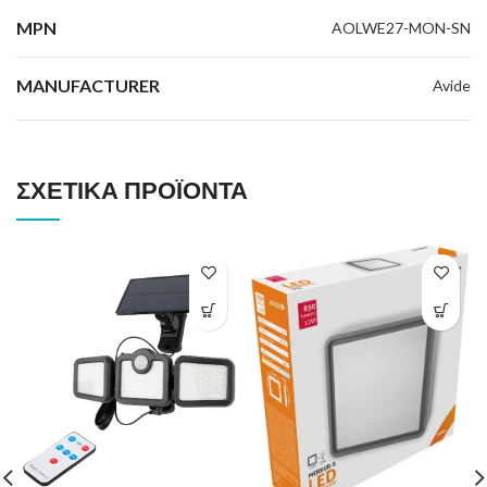
MPN
AOLWE27-MON-SN
MANUFACTURER
Avide
ΣΧΕΤΙΚΆ ΠΡΟΪΌΝΤΑ