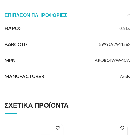
ΕΠΙΠΛΈΟΝ ΠΛΗΡΟΦΟΡΊΕΣ
ΒΆΡΟΣ
0.5 kg
BARCODE
5999097944562
MPN
AROB14WW-40W
MANUFACTURER
Avide
ΣΧΕΤΙΚΆ ΠΡΟΪΌΝΤΑ