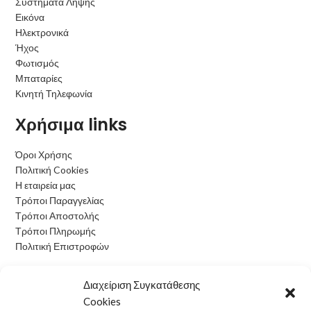
Συστήματα Λήψης
Εικόνα
Ηλεκτρονικά
Ήχος
Φωτισμός
Μπαταρίες
Κινητή Τηλεφωνία
Χρήσιμα links
Όροι Χρήσης
Πολιτική Cookies
Η εταιρεία μας
Τρόποι Παραγγελίας
Τρόποι Αποστολής
Τρόποι Πληρωμής
Πολιτική Επιστροφών
Ωράριο Λειτουργίας
Διαχείριση Συγκατάθεσης
Cookies
Δευτέρα: 09:00 - 15:00