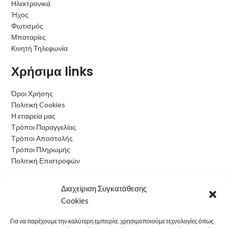
Ηλεκτρονικά
Ήχος
Φωτισμός
Μπαταρίες
Κινητή Τηλεφωνία
Χρήσιμα links
Όροι Χρήσης
Πολιτική Cookies
Η εταιρεία μας
Τρόποι Παραγγελίας
Τρόποι Αποστολής
Τρόποι Πληρωμής
Πολιτική Επιστροφών
Ωράριο Λειτουργίας
Διαχείριση Συγκατάθεσης
Cookies
Δευτέρα: 09:00 - 15:00
Τρίτη: 09:00 - 15:00
Για να παρέχουμε την καλύτερη εμπειρία, χρησιμοποιούμε τεχνολογίες όπως
Τετάρτη: 09:00 - 15:00