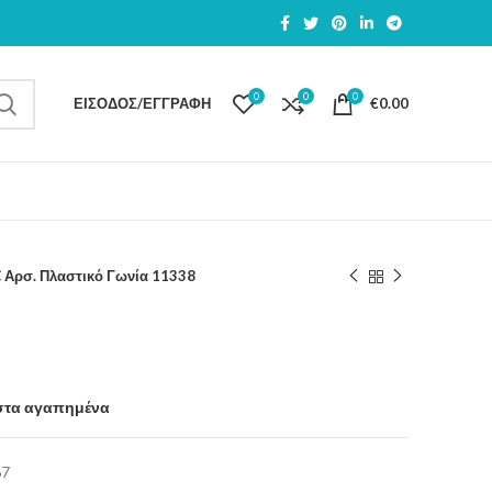
0
0
0
ΕΊΣΟΔΟΣ/ΕΓΓΡΑΦΉ
€
0.00
 Αρσ. Πλαστικό Γωνία 11338
στα αγαπημένα
67