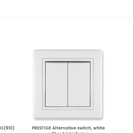
KO(910)
PRESTIGE Alternative switch, white
Τ