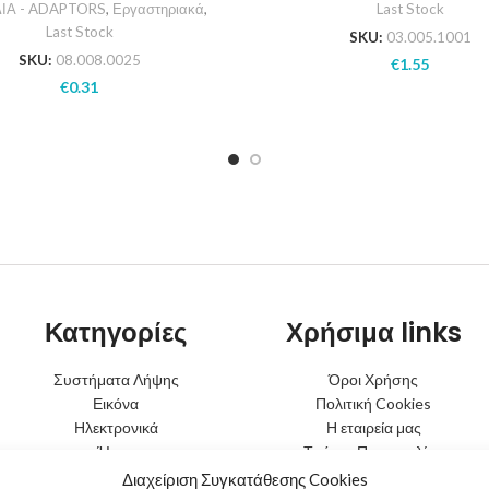
ΙΑ - ADAPTORS
,
Εργαστηριακά
,
Last Stock
Last Stock
SKU:
03.005.1001
SKU:
08.008.0025
€
1.55
€
0.31
Κατηγορίες
Χρήσιμα links
Συστήματα Λήψης
Όροι Χρήσης
Εικόνα
Πολιτική Cookies
Ηλεκτρονικά
Η εταιρεία μας
Ήχος
Τρόποι Παραγγελίας
Φωτισμός
Τρόποι Αποστολής
Διαχείριση Συγκατάθεσης Cookies