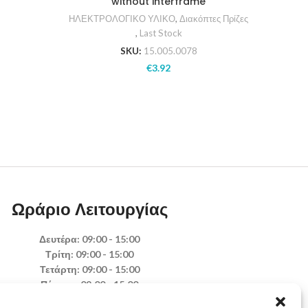
without interframe
Τύπου
ΗΛΕΚΤΡΟΛΟΓΙΚΟ ΥΛΙΚΟ
,
Διακόπτες Πρίζες
St
,
Last Stock
SKU:
15.005.0078
€
3.92
Ωράριο Λειτουργίας
Δευτέρα: 09:00 - 15:00
Τρίτη: 09:00 - 15:00
Τετάρτη: 09:00 - 15:00
Πέμπτη: 09:00 - 15:00
Παρασκευή: 09:00 - 15:00