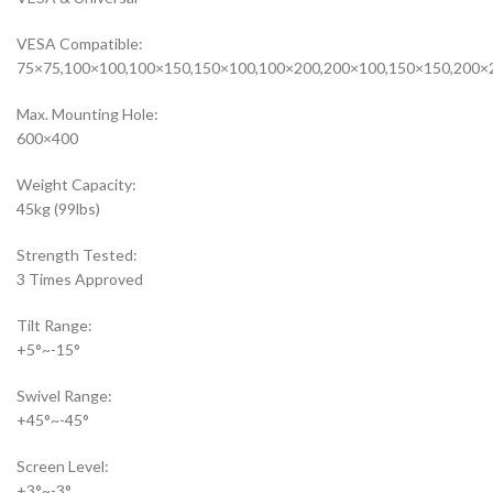
VESA Compatible:
75×75,100×100,100×150,150×100,100×200,200×100,150×150,200×
Max. Mounting Hole:
600×400
Weight Capacity:
45kg (99lbs)
Strength Tested:
3 Times Approved
Tilt Range:
+5°~-15°
Swivel Range:
+45°~-45°
Screen Level:
+3°~-3°