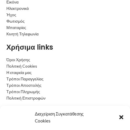
Εικόνα
Ηλεκτρονικά
Ήχος
Φωτισμός
Μπαταρίες
Κινητή Τηλεφωνία
Χρήσιμα links
Όροι Χρήσης
Πολιτική Cookies
Η εταιρεία μας
Τρόποι Παραγγελίας
Τρόποι Αποστολής
Τρόποι Πληρωμής
Πολιτική Επιστροφών
Ωράριο Λειτουργίας
Διαχείριση Συγκατάθεσης
Cookies
Δευτέρα: 09:00 - 15:00
Τρίτη: 09:00 - 15:00