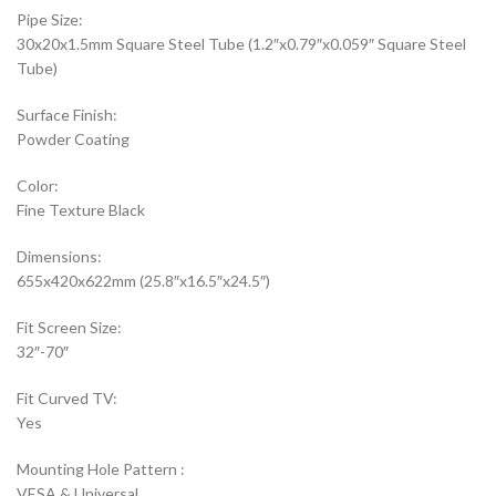
Pipe Size:
30x20x1.5mm Square Steel Tube (1.2″x0.79″x0.059″ Square Steel
Tube)
Surface Finish:
Powder Coating
Color:
Fine Texture Black
Dimensions:
655x420x622mm (25.8″x16.5″x24.5″)
Fit Screen Size:
32″-70″
Fit Curved TV:
Yes
Mounting Hole Pattern :
VESA & Universal