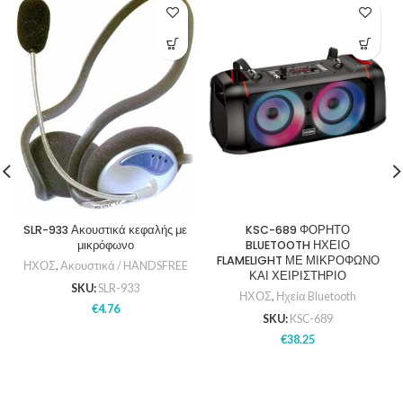
SLR-933 Ακουστικά κεφαλής με
KSC-689 ΦΟΡΗΤΟ
μικρόφωνο
BLUETOOTH ΗΧΕΙΟ
FLAMELIGHT ΜΕ ΜΙΚΡΟΦΩΝΟ
ΗΧΟΣ
,
Ακουστικά / HANDSFREE
ΚΑΙ ΧΕΙΡΙΣΤΗΡΙΟ
SKU:
SLR-933
ΗΧΟΣ
,
Ηχεία Bluetooth
€
4.76
SKU:
KSC-689
€
38.25