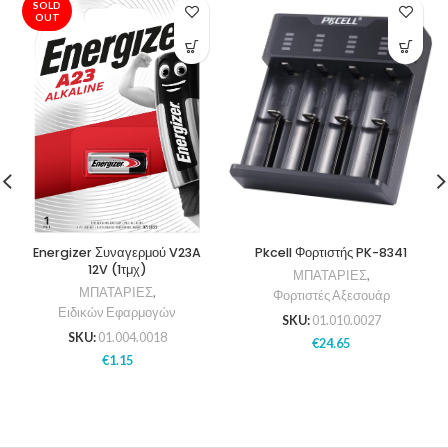
SOLD
OUT
Energizer Συναγερμού V23A
Pkcell Φορτιστής PK-8341
12V (1τμχ)
ΜΠΑΤΑΡΙΕΣ
,
ΜΠΑΤΑΡΙΕΣ
,
Φορτιστές Αξεσουάρ
Ειδικών Εφαρμογών
SKU:
01.010.0027
SKU:
01.004.0018
€
24.65
€
1.15