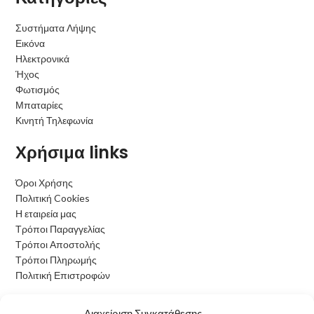
Συστήματα Λήψης
Εικόνα
Ηλεκτρονικά
Ήχος
Φωτισμός
Μπαταρίες
Κινητή Τηλεφωνία
Χρήσιμα links
Όροι Χρήσης
Πολιτική Cookies
Η εταιρεία μας
Τρόποι Παραγγελίας
Τρόποι Αποστολής
Τρόποι Πληρωμής
Πολιτική Επιστροφών
Ωράριο Λειτουργίας
Διαχείριση Συγκατάθεσης