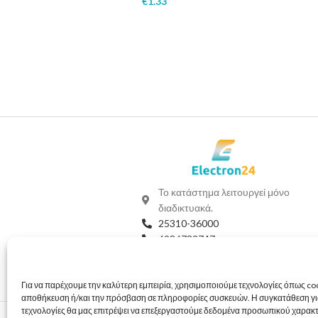
€
1.33
Το κατάστημα λειτουργεί μόνο
διαδικτυακά.
25310-36000
6986732747
Viber
Whatsapp
info@electron24.gr
Για να παρέχουμε την καλύτερη εμπειρία, χρησιμοποιούμε τεχνολογίες όπως coo
αποθήκευση ή/και την πρόσβαση σε πληροφορίες συσκευών. Η συγκατάθεση για
τεχνολογίες θα μας επιτρέψει να επεξεργαστούμε δεδομένα προσωπικού χαρακ