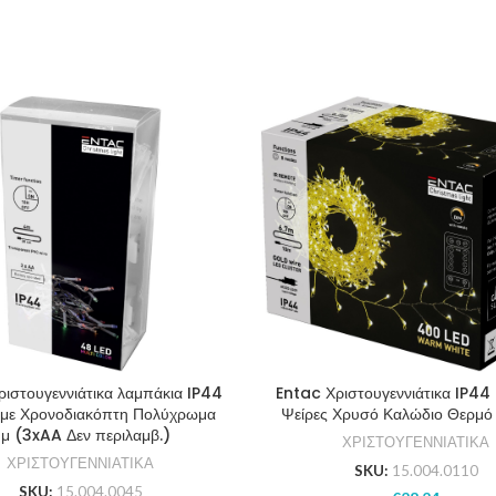
ιστουγεννιάτικα λαμπάκια IP44
Entac Χριστουγεννιάτικα IP44
 με Χρονοδιακόπτη Πολύχρωμα
Ψείρες Χρυσό Καλώδιο Θερμ
μ (3xAA Δεν περιλαμβ.)
ΧΡΙΣΤΟΥΓΕΝΝΙΑΤΙΚΑ
ΧΡΙΣΤΟΥΓΕΝΝΙΑΤΙΚΑ
SKU:
15.004.0110
SKU:
15.004.0045