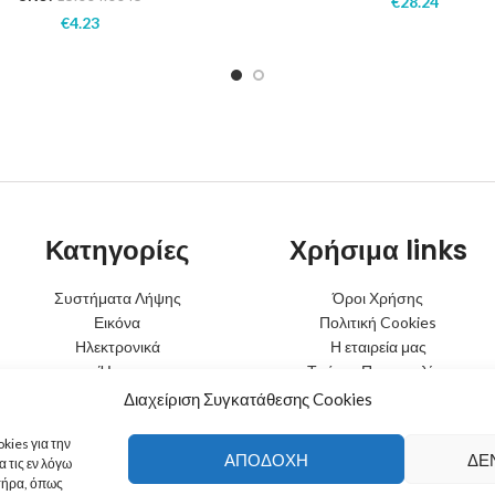
€
28.24
€
4.23
Κατηγορίες
Χρήσιμα links
Συστήματα Λήψης
Όροι Χρήσης
Εικόνα
Πολιτική Cookies
Ηλεκτρονικά
Η εταιρεία μας
Ήχος
Τρόποι Παραγγελίας
Φωτισμός
Τρόποι Αποστολής
Διαχείριση Συγκατάθεσης Cookies
Μπαταρίες
Τρόποι Πληρωμής
Κινητή Τηλεφωνία
Πολιτική Επιστροφών
kies για την
ΑΠΟΔΟΧΉ
ΔΕ
 τις εν λόγω
τήρα, όπως