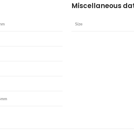
Miscellaneous da
5mm
Size
35mm