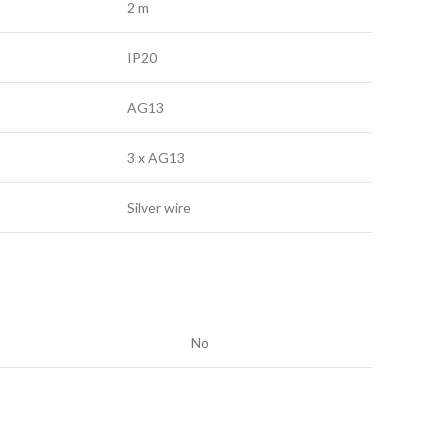
2 m
IP20
AG13
3 x AG13
Silver wire
No