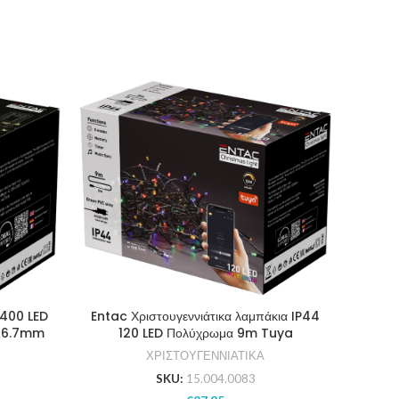
 400 LED
Entac Χριστουγεννιάτικα λαμπάκια IP44
Entac 
ό 6.7mm
120 LED Πολύχρωμα 9m Tuya
144
ΧΡΙΣΤΟΥΓΕΝΝΙΑΤΙΚΑ
SKU:
15.004.0083