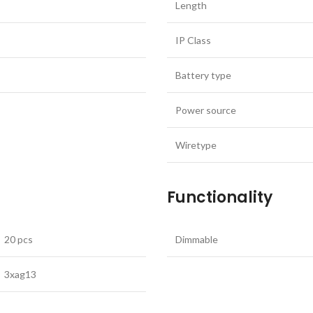
Length
IP Class
Battery type
Power source
Wiretype
Functionality
20 pcs
Dimmable
3xag13