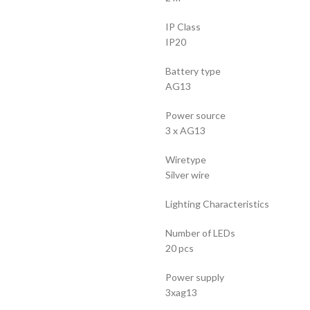
IP Class
IP20
Battery type
AG13
Power source
3 x AG13
Wiretype
Silver wire
Lighting Characteristics
Number of LEDs
20 pcs
Power supply
3xag13