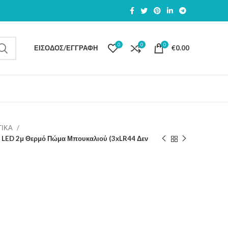
0
0
0
ΕΊΣΟΔΟΣ/ΕΓΓΡΑΦΉ
€
0.00
ΤΙΚΑ
0 LED 2μ Θερμό Πώμα Μπουκαλιού (3xLR44 Δεν