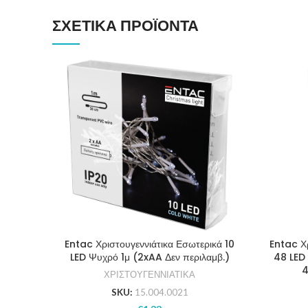
ΣΧΕΤΙΚΆ ΠΡΟΪΌΝΤΑ
Entac Χριστουγεννιάτικα Εσωτερικά 10
Entac Χρ
LED Ψυχρό 1μ (2xAA Δεν περιλαμβ.)
48 LED
4
ΧΡΙΣΤΟΥΓΕΝΝΙΑΤΙΚΑ
SKU:
15.004.0021