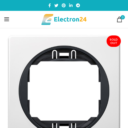
0
SOLD
OUT