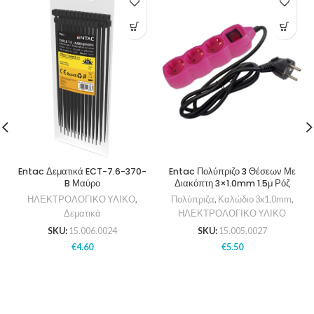
Entac Δεματικά ECT-7.6-370-
Entac Πολύπριζο 3 Θέσεων Με
B Μαύρο
Διακόπτη 3×1.0mm 1.5μ Ρόζ
ΗΛΕΚΤΡΟΛΟΓΙΚΟ ΥΛΙΚΟ
,
Πολύπριζα
,
Καλώδιο 3x1.0mm
,
Δεματικά
ΗΛΕΚΤΡΟΛΟΓΙΚΟ ΥΛΙΚΟ
SKU:
15.006.0024
SKU:
15.005.0027
€
4.60
€
5.50