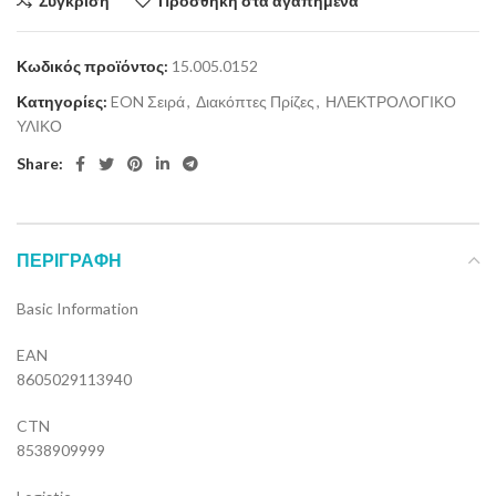
Σύγκριση
Προσθήκη στα αγαπημένα
Κωδικός προϊόντος:
15.005.0152
Κατηγορίες:
EON Σειρά
,
Διακόπτες Πρίζες
,
ΗΛΕΚΤΡΟΛΟΓΙΚΟ
ΥΛΙΚΟ
Share:
ΠΕΡΙΓΡΑΦΉ
Basic Information
EAN
8605029113940
CTN
8538909999