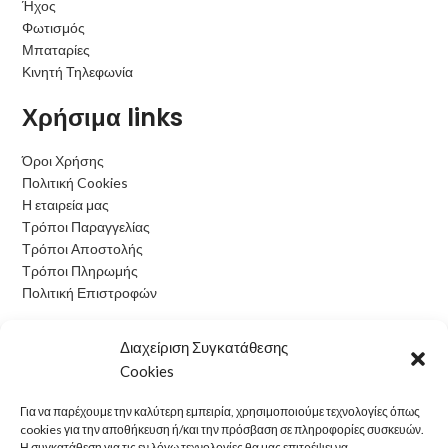
Ήχος
Φωτισμός
Μπαταρίες
Κινητή Τηλεφωνία
Χρήσιμα links
Όροι Χρήσης
Πολιτική Cookies
Η εταιρεία μας
Τρόποι Παραγγελίας
Τρόποι Αποστολής
Τρόποι Πληρωμής
Πολιτική Επιστροφών
Ωράριο Λειτουργίας
Διαχείριση Συγκατάθεσης
Cookies
Δευτέρα: 09:00 - 15:00
Τρίτη: 09:00 - 15:00
Για να παρέχουμε την καλύτερη εμπειρία, χρησιμοποιούμε τεχνολογίες όπως
Τετάρτη: 09:00 - 15:00
cookies για την αποθήκευση ή/και την πρόσβαση σε πληροφορίες συσκευών.
Πέμπτη: 09:00 - 15:00
Η συγκατάθεση για τις εν λόγω τεχνολογίες θα μας επιτρέψει να