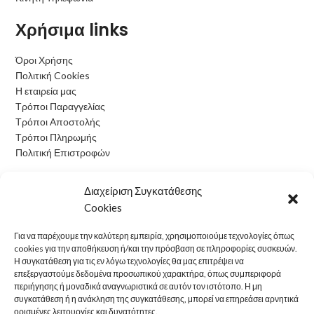
Χρήσιμα links
Όροι Χρήσης
Πολιτική Cookies
Η εταιρεία μας
Τρόποι Παραγγελίας
Τρόποι Αποστολής
Τρόποι Πληρωμής
Πολιτική Επιστροφών
Ωράριο Λειτουργίας
Διαχείριση Συγκατάθεσης
Cookies
Δευτέρα: 09:00 - 15:00
Τρίτη: 09:00 - 15:00
Για να παρέχουμε την καλύτερη εμπειρία, χρησιμοποιούμε τεχνολογίες όπως
Τετάρτη: 09:00 - 15:00
cookies για την αποθήκευση ή/και την πρόσβαση σε πληροφορίες συσκευών.
Πέμπτη: 09:00 - 15:00
Η συγκατάθεση για τις εν λόγω τεχνολογίες θα μας επιτρέψει να
επεξεργαστούμε δεδομένα προσωπικού χαρακτήρα, όπως συμπεριφορά
Παρασκευή: 09:00 - 15:00
περιήγησης ή μοναδικά αναγνωριστικά σε αυτόν τον ιστότοπο. Η μη
Σάββατο: Κλειστά
συγκατάθεση ή η ανάκληση της συγκατάθεσης, μπορεί να επηρεάσει αρνητικά
Κυριακή: Κλειστά
ορισμένες λειτουργίες και δυνατότητες.