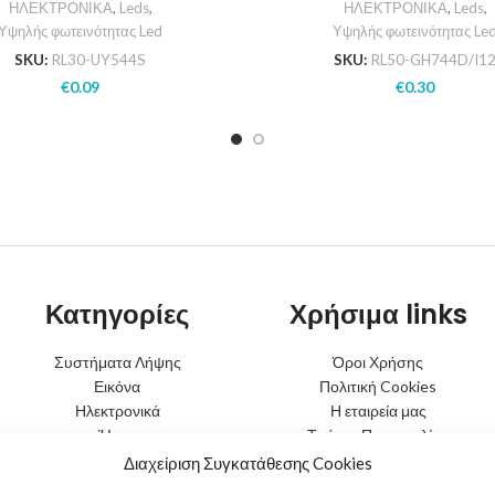
ΗΛΕΚΤΡΟΝΙΚΑ
,
Leds
,
ΗΛΕΚΤΡΟΝΙΚΑ
,
Leds
,
Υψηλής φωτεινότητας Led
Υψηλής φωτεινότητας Le
SKU:
RL30-UY544S
SKU:
RL50-GH744D/I1
€
0.09
€
0.30
Κατηγορίες
Χρήσιμα links
Συστήματα Λήψης
Όροι Χρήσης
Εικόνα
Πολιτική Cookies
Ηλεκτρονικά
Η εταιρεία μας
Ήχος
Τρόποι Παραγγελίας
Φωτισμός
Τρόποι Αποστολής
Διαχείριση Συγκατάθεσης Cookies
Μπαταρίες
Τρόποι Πληρωμής