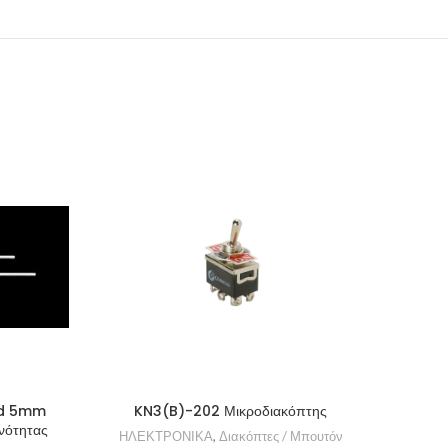
ed 5mm
KN3(B)-202 Μικροδιακόπτης
RL5
νότητας
ΗΛΕΚΤΡΟΝΙΚΑ
,
Διακόπτες / Μπουτόν