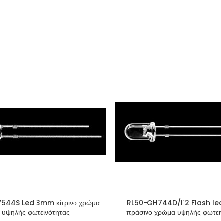
544S Led 3mm κίτρινο χρώμα
RL50-GH744D/I12 Flash l
υψηλής φωτεινότητας
πράσινο χρώμα υψηλής φωτει