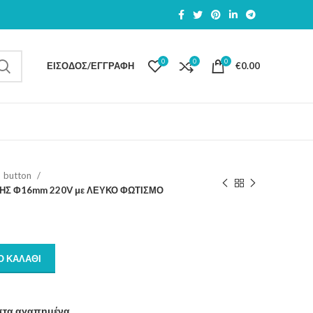
0
0
0
ΕΊΣΟΔΟΣ/ΕΓΓΡΑΦΉ
€
0.00
button
ΤΗΣ Φ16mm 220V με ΛΕΥΚΟ ΦΩΤΙΣΜΟ
Ο ΚΑΛΆΘΙ
στα αγαπημένα