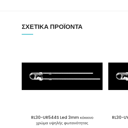
ΣΧΕΤΙΚΆ ΠΡΟΪΌΝΤΑ
RL30-UR544S Led 3mm κόκκινο
RL30-UY
χρώμα υψηλής φωτεινότητας