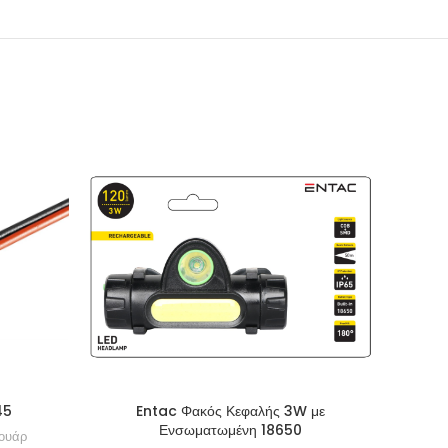
SOLD
OUT
45
Entac Φακός Κεφαλής 3W με
KSC-9
Ενσωματωμένη 18650
σουάρ