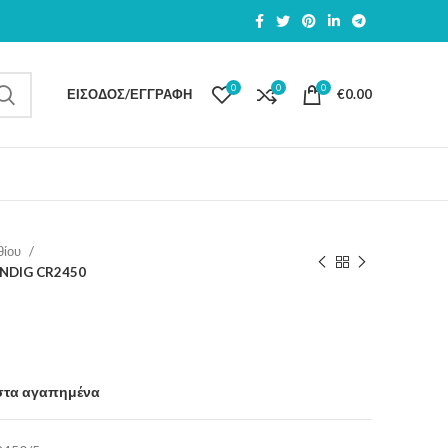
0
0
0
ΕΊΣΟΔΟΣ/ΕΓΓΡΑΦΉ
€
0.00
θίου
NDIG CR2450
στα αγαπημένα