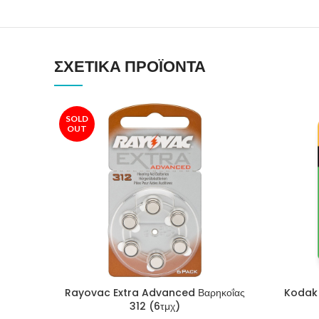
ΣΧΕΤΙΚΆ ΠΡΟΪΌΝΤΑ
SOLD
OUT
Rayovac Extra Advanced Βαρηκοΐας
Kodak 
312 (6τμχ)