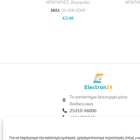
ΜΠΑΤΑΡΙΕΣ
,
Βαρηκοΐας
ΜΠΑΤΑ
SKU:
01.008.0009
€
2.48
Το κατάστημα λειτουργεί μόνο
διαδικτυακά.
25310-36000
6986732747
Viber
Whatsapp
info@electron24.gr
Για να παρέχουμε την καλύτερη εμπειρία, χρησιμοποιούμε τεχνολογίες όπως coo