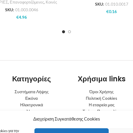
ΡΙΕΣ
,
Επαναφορτιζόμενες
,
Κοινές
SKU:
01.010.0017
SKU:
01.003.0046
€
0.16
€
4.96
Κατηγορίες
Χρήσιμα links
Συστήματα Λήψης
Όροι Χρήσης
Εικόνα
Πολιτική Cookies
Ηλεκτρονικά
Η εταιρεία μας
Ήχος
Τρόποι Παραγγελίας
Φωτισμός
Τρόποι Αποστολής
Διαχείριση Συγκατάθεσης Cookies
Μπαταρίες
Τρόποι Πληρωμής
Κινητή Τηλεφωνία
Πολιτική Επιστροφών
kies για την