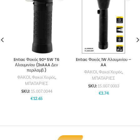
Entac Φακός 90° 5W T6
Entac Φακός 1W Αλουμινίου –
Αλουμινίου (3xAAA Δεν
AA
περιλαμβ.)
ΦΑΚΟΙ
,
Φακοί Χειρός
,
ΦΑΚΟΙ
,
Φακοί Χειρός
,
ΜΠΑΤΑΡΙΕΣ
ΜΠΑΤΑΡΙΕΣ
SKU:
15.007.0003
SKU:
15.007.0044
€
3.74
€
12.65