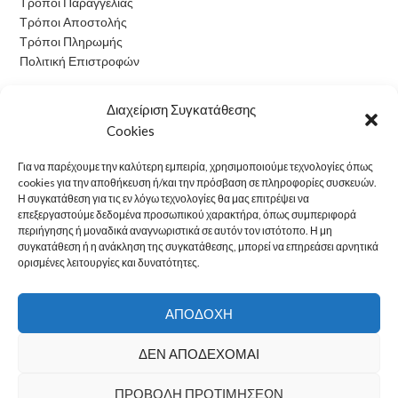
Τρόποι Παραγγελίας
Τρόποι Αποστολής
Τρόποι Πληρωμής
Πολιτική Επιστροφών
Ωράριο Λειτουργίας
Διαχείριση Συγκατάθεσης
Cookies
Δευτέρα: 09:00 - 15:00
Τρίτη: 09:00 - 15:00
Για να παρέχουμε την καλύτερη εμπειρία, χρησιμοποιούμε τεχνολογίες όπως
Τετάρτη: 09:00 - 15:00
cookies για την αποθήκευση ή/και την πρόσβαση σε πληροφορίες συσκευών.
Πέμπτη: 09:00 - 15:00
Η συγκατάθεση για τις εν λόγω τεχνολογίες θα μας επιτρέψει να
επεξεργαστούμε δεδομένα προσωπικού χαρακτήρα, όπως συμπεριφορά
Παρασκευή: 09:00 - 15:00
περιήγησης ή μοναδικά αναγνωριστικά σε αυτόν τον ιστότοπο. Η μη
Σάββατο: Κλειστά
συγκατάθεση ή η ανάκληση της συγκατάθεσης, μπορεί να επηρεάσει αρνητικά
Κυριακή: Κλειστά
ορισμένες λειτουργίες και δυνατότητες.
electron24
2022 CREATED BY
OwlTech
.
ΑΠΟΔΟΧΉ
ΔΕΝ ΑΠΟΔΈΧΟΜΑΙ
ΠΡΟΒΟΛΉ ΠΡΟΤΙΜΉΣΕΩΝ