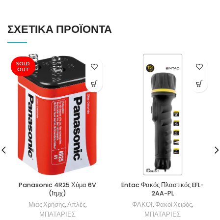
ΣΧΕΤΙΚΆ ΠΡΟΪΌΝΤΑ
SOLD
OUT
Panasonic 4R25 Χύμα 6V
Entac Φακός Πλαστικός EFL-
(1τμχ)
2AA-PL
Μιας Χρήσης
,
Απλές
,
ΦΑΚΟΙ
,
Φακοί Χειρός
,
ΜΠΑΤΑΡΙΕΣ
ΜΠΑΤΑΡΙΕΣ