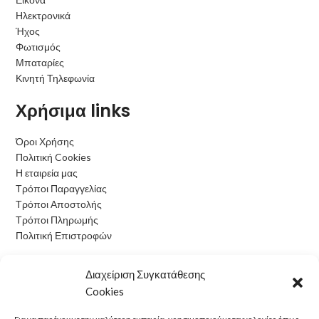
Ηλεκτρονικά
Ήχος
Φωτισμός
Μπαταρίες
Κινητή Τηλεφωνία
Χρήσιμα links
Όροι Χρήσης
Πολιτική Cookies
Η εταιρεία μας
Τρόποι Παραγγελίας
Τρόποι Αποστολής
Τρόποι Πληρωμής
Πολιτική Επιστροφών
Ωράριο Λειτουργίας
Διαχείριση Συγκατάθεσης
Cookies
Δευτέρα: 09:00 - 15:00
Τρίτη: 09:00 - 15:00