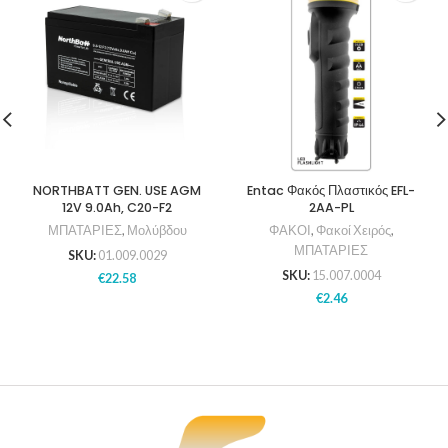
NORTHBATT GEN. USE AGM
Entac Φακός Πλαστικός EFL-
12V 9.0Ah, C20-F2
2AA-PL
ΜΠΑΤΑΡΙΕΣ
,
Μολύβδου
ΦΑΚΟΙ
,
Φακοί Χειρός
,
ΜΠΑΤΑΡΙΕΣ
SKU:
01.009.0029
SKU:
15.007.0004
€
22.58
€
2.46