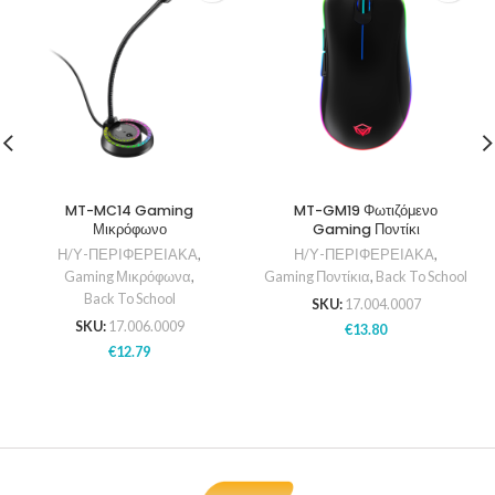
MT-MC14 Gaming
MT-GM19 Φωτιζόμενο
Μικρόφωνο
Gaming Ποντίκι
Η/Υ-ΠΕΡΙΦΕΡΕΙΑΚΑ
,
Η/Υ-ΠΕΡΙΦΕΡΕΙΑΚΑ
,
Gaming Μικρόφωνα
,
Gaming Ποντίκια
,
Back To School
Back To School
SKU:
17.004.0007
SKU:
17.006.0009
€
13.80
€
12.79