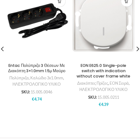
Entac Πολύπριζο 3 Θέσεων Με
EON E625.0 Single-pole
Διακόπτη 3×1.0mm 1.5μ Μαύρο
switch with indication
without cover frame white
Πολύπριζα
,
Καλώδιο 3x1.0mm
,
Διακόπτες Πρίζες
,
EON Σειρά
,
ΗΛΕΚΤΡΟΛΟΓΙΚΟ ΥΛΙΚΟ
ΗΛΕΚΤΡΟΛΟΓΙΚΟ ΥΛΙΚΟ
SKU:
15.005.0046
SKU:
15.005.0211
€
4.74
€
4.39