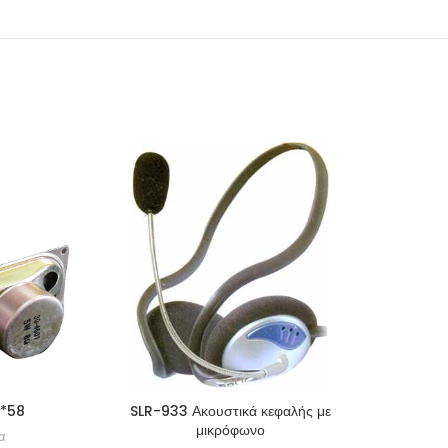
*58
SLR-933 Ακουστικά κεφαλής με
BT-5
μικρόφωνο
α