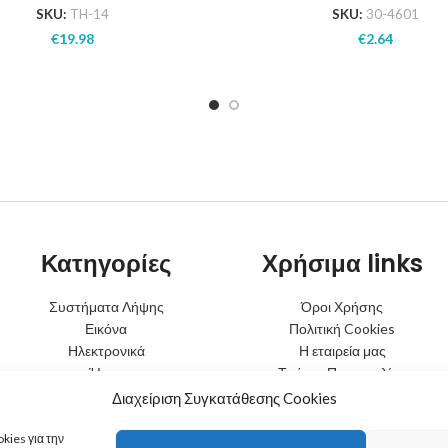
SKU:
TH-14
SKU:
30-4601
€
19.98
€
2.64
Κατηγορίες
Χρήσιμα links
Συστήματα Λήψης
Όροι Χρήσης
Εικόνα
Πολιτική Cookies
Ηλεκτρονικά
Η εταιρεία μας
Ήχος
Τρόποι Παραγγελίας
Φωτισμός
Τρόποι Αποστολής
Διαχείριση Συγκατάθεσης Cookies
Μπαταρίες
Τρόποι Πληρωμής
Κινητή Τηλεφωνία
Πολιτική Επιστροφών
kies για την