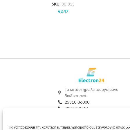
SKU:
30-813
€
2.47
Το κατάστημα λειτουργεί μόνο
διαδικτυακά.
25310-36000
6986732747
Viber
Whatsapp
info@electron24.gr
Για να παρέχουμε την καλύτερη εμπειρία, χρησιμοποιούμε τεχνολογίες όπως coo