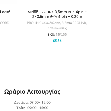
d cat6
MP155 PROLINK 3,5mm ΑΡΣ 4pin –
PLT28
2×3,5mm ΘΥΛ 4 pin – 0,20m
H CORD
PROLINK καλωδιώσεις
,
3.5mm PROLINK
,
PROL
Καλωδιώσεις
SKU:
MP155
€
5.36
Ωράριο Λειτουργίας
Δευτέρα: 09:00 - 15:00
Τρίτη: 09:00 - 15:00