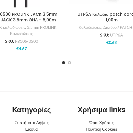
-0500 PROLINK JACK 3.5mm
UTP6A Καλώδιο patch cor
 JACK 3.5mm ΘΗΛ – 5,00m
1,00m
K καλωδιώσεις
,
3.5mm PROLINK
,
Καλωδιώσεις
,
Δικτύου / PATC
Καλωδιώσεις
SKU:
UTP6A
SKU:
PB106-0500
€
0.68
€
4.67
Κατηγορίες
Χρήσιμα links
Συστήματα Λήψης
Όροι Χρήσης
Εικόνα
Πολιτική Cookies