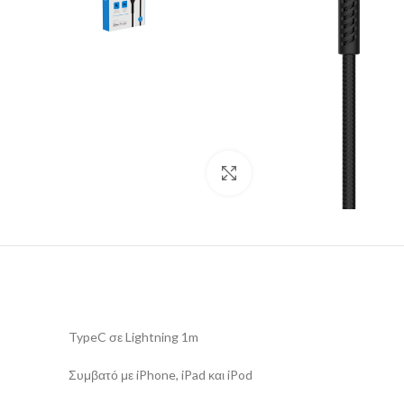
Click to enlarge
TypeC σε Lightning 1m
Συμβατό με iPhone, iPad και iPod