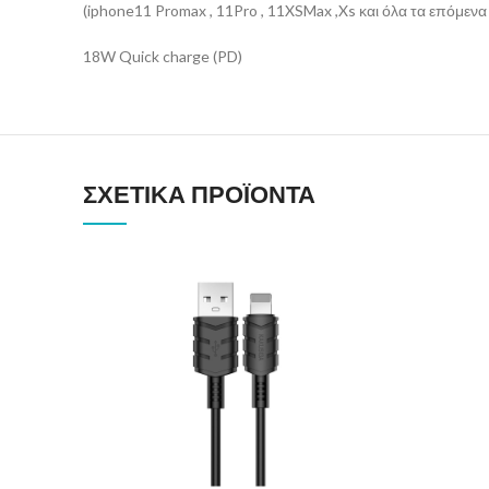
(iphone11 Promax , 11Pro , 11XSMax ,Xs και όλα τα επόμενα
18W Quick charge (PD)
ΣΧΕΤΙΚΆ ΠΡΟΪΌΝΤΑ