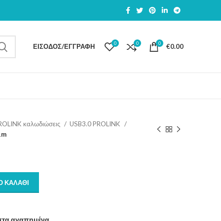
0
0
0
ΕΊΣΟΔΟΣ/ΕΓΓΡΑΦΉ
€
0.00
ROLINK καλωδιώσεις
USB3.0 PROLINK
1m
Ο ΚΑΛΆΘΙ
στα αγαπημένα