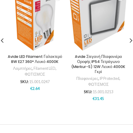
Avide LED Filament Γαλακτερό
Avide Στεγανή Πλαφονιέρα
8W E27 360° Λευκό 4000K
Οροφής IP54 Τετράγωνο
(Merkur-S) 12W Λευκό 4000K
Λαμπτήρες
,
Filament LED
,
Γκρί
ΦΩΤΙΣΜΟΣ
Πλαφονιέρες
,
IP Protected
,
SKU:
15.001.0247
ΦΩΤΙΣΜΟΣ
€
2.64
SKU:
15.001.0213
€
31.45