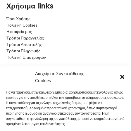
Χρήσιμα links
Όροι Χρήσης
Πολιτική Cookies
Η εταιρεία μας
Τρόποι Παραγγελίας
Τρόποι Αποστολής
Τρόποι Πληρωμής
Πολιτική Επιστροφών
Ωράριο Λειτουργίας
Διαχείριση Συγκατάθεσης
Cookies
Δευτέρα: 09:00 - 15:00
Τρίτη: 09:00 - 15:00
Για να παρέχουμε την καλύτερη εμπειρία, χρησιμοποιούμε τεχνολογίες όπως
Τετάρτη: 09:00 - 15:00
cookies για την αποθήκευση ή/και την πρόσβαση σε πληροφορίες συσκευών.
Πέμπτη: 09:00 - 15:00
Η συγκατάθεση για τις εν λόγω τεχνολογίες θα μας επιτρέψει να
επεξεργαστούμε δεδομένα προσωπικού χαρακτήρα, όπως συμπεριφορά
Παρασκευή: 09:00 - 15:00
περιήγησης ή μοναδικά αναγνωριστικά σε αυτόν τον ιστότοπο. Η μη
Σάββατο: Κλειστά
συγκατάθεση ή η ανάκληση της συγκατάθεσης, μπορεί να επηρεάσει αρνητικά
Κυριακή: Κλειστά
ορισμένες λειτουργίες και δυνατότητες.