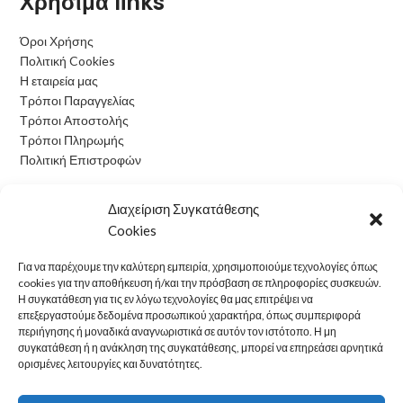
Χρήσιμα links
Όροι Χρήσης
Πολιτική Cookies
Η εταιρεία μας
Τρόποι Παραγγελίας
Τρόποι Αποστολής
Τρόποι Πληρωμής
Πολιτική Επιστροφών
Ωράριο Λειτουργίας
Διαχείριση Συγκατάθεσης
Cookies
Δευτέρα: 09:00 - 15:00
Τρίτη: 09:00 - 15:00
Για να παρέχουμε την καλύτερη εμπειρία, χρησιμοποιούμε τεχνολογίες όπως
Τετάρτη: 09:00 - 15:00
cookies για την αποθήκευση ή/και την πρόσβαση σε πληροφορίες συσκευών.
Πέμπτη: 09:00 - 15:00
Η συγκατάθεση για τις εν λόγω τεχνολογίες θα μας επιτρέψει να
επεξεργαστούμε δεδομένα προσωπικού χαρακτήρα, όπως συμπεριφορά
Παρασκευή: 09:00 - 15:00
περιήγησης ή μοναδικά αναγνωριστικά σε αυτόν τον ιστότοπο. Η μη
Σάββατο: Κλειστά
συγκατάθεση ή η ανάκληση της συγκατάθεσης, μπορεί να επηρεάσει αρνητικά
Κυριακή: Κλειστά
ορισμένες λειτουργίες και δυνατότητες.
electron24
2022 CREATED BY
OwlTech
.