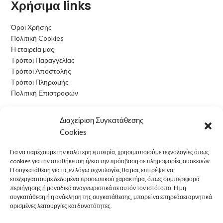
Χρήσιμα links
Όροι Χρήσης
Πολιτική Cookies
Η εταιρεία μας
Τρόποι Παραγγελίας
Τρόποι Αποστολής
Τρόποι Πληρωμής
Πολιτική Επιστροφών
Ωράριο Λειτουργίας
Διαχείριση Συγκατάθεσης
Cookies
Δευτέρα: 09:00 - 15:00
Τρίτη: 09:00 - 15:00
Για να παρέχουμε την καλύτερη εμπειρία, χρησιμοποιούμε τεχνολογίες όπως
Τετάρτη: 09:00 - 15:00
cookies για την αποθήκευση ή/και την πρόσβαση σε πληροφορίες συσκευών.
Πέμπτη: 09:00 - 15:00
Η συγκατάθεση για τις εν λόγω τεχνολογίες θα μας επιτρέψει να
επεξεργαστούμε δεδομένα προσωπικού χαρακτήρα, όπως συμπεριφορά
Παρασκευή: 09:00 - 15:00
περιήγησης ή μοναδικά αναγνωριστικά σε αυτόν τον ιστότοπο. Η μη
Σάββατο: Κλειστά
συγκατάθεση ή η ανάκληση της συγκατάθεσης, μπορεί να επηρεάσει αρνητικά
Κυριακή: Κλειστά
ορισμένες λειτουργίες και δυνατότητες.
electron24
2022 CREATED BY
OwlTech
.