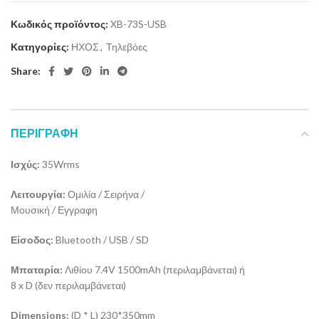
Κωδικός προϊόντος:
XB-73S-USB
Κατηγορίες:
ΗΧΟΣ
,
Τηλεβόες
Share:
ΠΕΡΙΓΡΑΦΉ
Ισχύς:
35Wrms
Λειτουργία:
Ομιλία / Σειρήνα /
Μουσική / Εγγραφη
Είσοδος:
Bluetooth / USB / SD
Μπαταρία:
Λιθίου 7.4V 1500mAh (περιλαμβάνεται) ή
8 x D (δεν περιλαμβάνεται)
Dimensions:
(D * L) 230*350mm