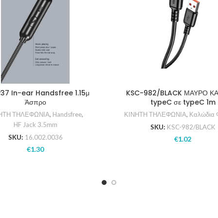
37 In-ear Handsfree 1.15μ
KSC-982/BLACK ΜΑΥΡΟ Κ
Άσπρο
typeC σε typeC 1m
ΗΤΗ ΤΗΛΕΦΩΝΙΑ
,
Handsfree
,
ΚΙΝΗΤΗ ΤΗΛΕΦΩΝΙΑ
,
Καλώδια 
HF Jack 3.5mm
SKU:
KSC-982/BLACK
SKU:
16.002.0036
€
1.02
€
1.30