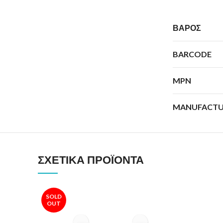
ΒΆΡΟΣ
BARCODE
MPN
MANUFACTU
ΣΧΕΤΙΚΆ ΠΡΟΪΌΝΤΑ
SOLD
OUT