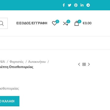
0
0
0
ΕΊΣΟΔΟΣ/ΕΓΓΡΑΦΉ
€
0.00
ΝΙΑ
Φορτιστές
Αυτοκινήτου
ρέπτη Οπισθοπορείας
ισθοπορείας
Ο ΚΑΛΆΘΙ