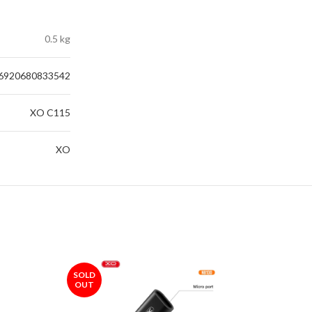
0.5 kg
6920680833542
XO C115
XO
SOLD
OUT