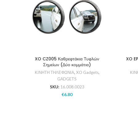
XO CZ005 Καθρεφτάκια Τυφλών
XO EP
Σημείων (Δύο κομμάτια)
ΚΙΝΗΤΗ ΤΗΛΕΦΩΝΙΑ
,
XO Gadgets
,
ΚΙΝ
GADGETS
SKU:
16.008.0023
€
6.80