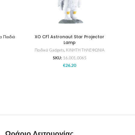
 Παιδιά
XO CF1 Astronaut Star Projector
XO H1
Lamp
ΚΙ
Παιδικά Gadgets
,
ΚΙΝΗΤΗ ΤΗΛΕΦΩΝΙΑ
SKU:
16.001.0065
€
26.20
Ωράριο Λειτουργίας