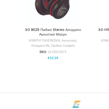
XO BE26 Παιδικό Stereo Ασύρματο
XO H1
Ακουστικό Μαύρο
ΚΙΝΗΤΗ ΤΗΛΕΦΩΝΙΑ
,
Ακουστικά
,
ΚΙΝΗ
Ασύρματα BL
,
Παιδικά Gadgets
SKU:
16.003.0071
€
15.59