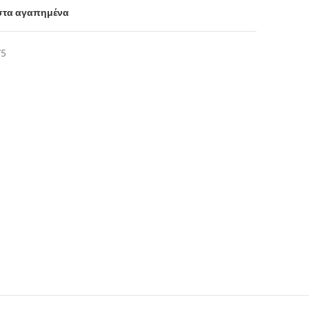
στα αγαπημένα
75