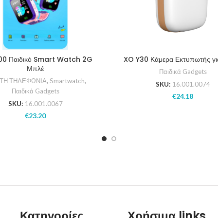
00 Παιδικό Smart Watch 2G
XO Y30 Κάμερα Εκτυπωτής για
Μπλέ
Παιδικά Gadgets
ΤΗ ΤΗΛΕΦΩΝΙΑ
,
Smartwatch
,
SKU:
16.001.0074
Παιδικά Gadgets
€
24.18
SKU:
16.001.0067
€
23.20
Κατηγορίες
Χρήσιμα links