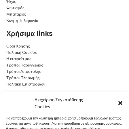
Ήχος
Φωτισμός
Μπαταρίες
Κινητή Τηλεφωνία
Χρήσιμα links
Όροι Χρήσης
Πολιτική Cookies
Η εταιρεία μας
Τρόποι Παραγγελίας
Τρόποι Αποστολής
Τρόποι Πληρωμής
Πολιτική Επιστροφών
Ωράριο Λειτουργίας
Διαχείριση Συγκατάθεσης
Cookies
Δευτέρα: 09:00 - 15:00
Τρίτη: 09:00 - 15:00
Για να παρέχουμε την καλύτερη εμπειρία, χρησιμοποιούμε τεχνολογίες όπως
Τετάρτη: 09:00 - 15:00
cookies για την αποθήκευση ή/και την πρόσβαση σε πληροφορίες συσκευών.
Πέμπτη: 09:00 - 15:00
Η συγκατάθεση για τις εν λόγω τεχνολογίες θα μας επιτρέψει να