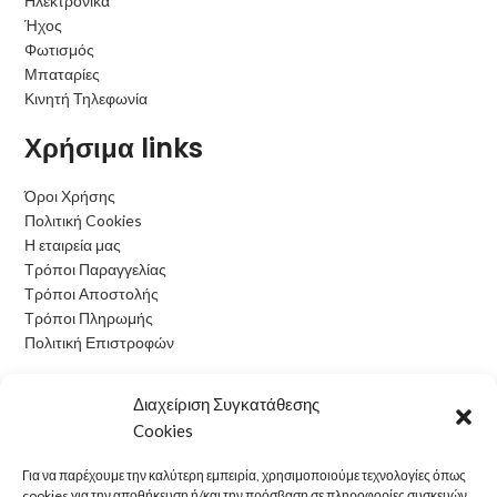
Ηλεκτρονικά
Ήχος
Φωτισμός
Μπαταρίες
Κινητή Τηλεφωνία
Χρήσιμα links
Όροι Χρήσης
Πολιτική Cookies
Η εταιρεία μας
Τρόποι Παραγγελίας
Τρόποι Αποστολής
Τρόποι Πληρωμής
Πολιτική Επιστροφών
Ωράριο Λειτουργίας
Διαχείριση Συγκατάθεσης
Cookies
Δευτέρα: 09:00 - 15:00
Τρίτη: 09:00 - 15:00
Για να παρέχουμε την καλύτερη εμπειρία, χρησιμοποιούμε τεχνολογίες όπως
Τετάρτη: 09:00 - 15:00
cookies για την αποθήκευση ή/και την πρόσβαση σε πληροφορίες συσκευών.