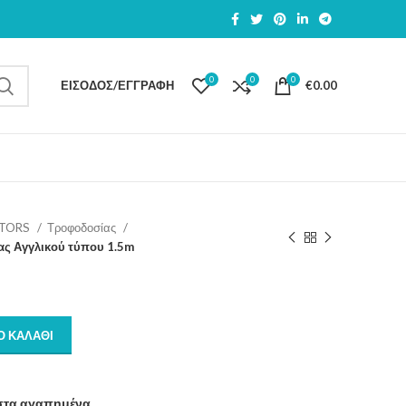
0
0
0
ΕΊΣΟΔΟΣ/ΕΓΓΡΑΦΉ
€
0.00
PTORS
Τροφοδοσίας
ς Αγγλικού τύπου 1.5m
Ο ΚΑΛΆΘΙ
στα αγαπημένα