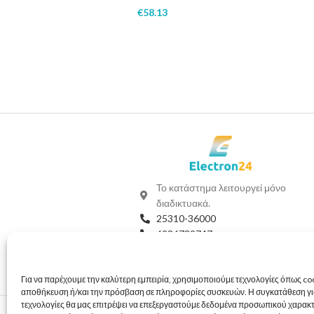
€
58.13
Το κατάστημα λειτουργεί μόνο
διαδικτυακά.
25310-36000
6986732747
Viber
Whatsapp
Για να παρέχουμε την καλύτερη εμπειρία, χρησιμοποιούμε τεχνολογίες όπως coo
info@electron24.gr
αποθήκευση ή/και την πρόσβαση σε πληροφορίες συσκευών. Η συγκατάθεση για
τεχνολογίες θα μας επιτρέψει να επεξεργαστούμε δεδομένα προσωπικού χαρακ