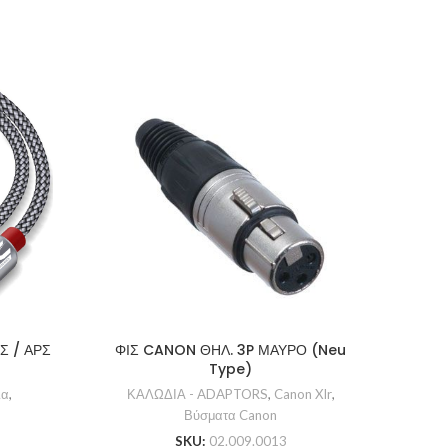
Σ / ΑΡΣ
ΦΙΣ CANON ΘΗΛ. 3P ΜΑΥΡΟ (Neu
ADA
Type)
ια
,
ΚΑΛΩΔΙΑ - ADAPTORS
,
Canon Xlr
,
ΚΑ
Βύσματα Canon
SKU:
02.009.0013