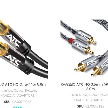
ΙΟ ATC HQ Οπτική Ίνα 5.0m
ΚΑΛΩΔΙΟ ATC HQ 3.5mm ΑΡ
3.0m
τική Ίνα
,
Optical Καλώδια
,
Ήχου Audio
,
Audio Καλώδ
ΚΑΛΩΔΙΑ - ADAPTORS
ΚΑΛΩΔΙΑ - ADAPTORS
SKU:
02.007.0022
SKU:
02.008.0125
€
8.68