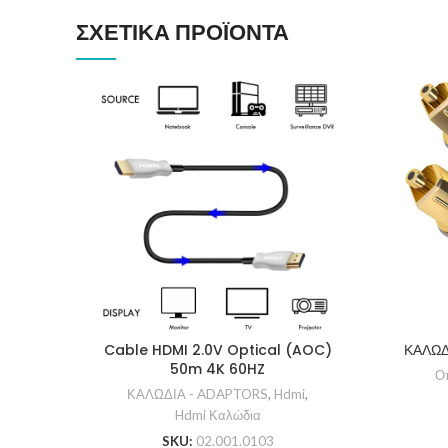
ΣΧΕΤΙΚΆ ΠΡΟΪΌΝΤΑ
Cable HDMI 2.0V Optical (AOC)
ΚΑΛΩΔ
50m 4K 60HZ
Οπ
ΚΑΛΩΔΙΑ - ADAPTORS
,
Hdmi
,
Hdmi Καλώδια
SKU:
02.001.0103