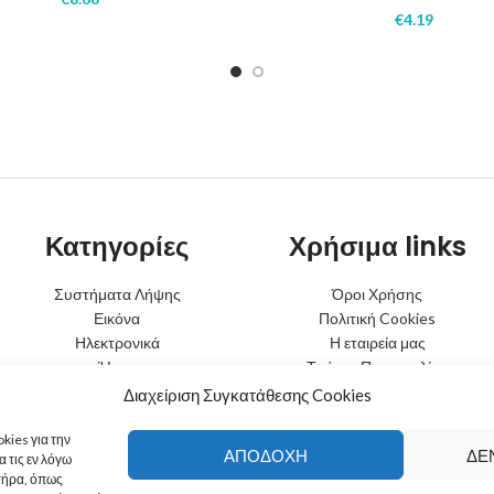
€
4.19
Κατηγορίες
Χρήσιμα links
Συστήματα Λήψης
Όροι Χρήσης
Εικόνα
Πολιτική Cookies
Ηλεκτρονικά
Η εταιρεία μας
Ήχος
Τρόποι Παραγγελίας
Φωτισμός
Τρόποι Αποστολής
Διαχείριση Συγκατάθεσης Cookies
Μπαταρίες
Τρόποι Πληρωμής
Κινητή Τηλεφωνία
Πολιτική Επιστροφών
kies για την
ΑΠΟΔΟΧΉ
ΔΕ
 τις εν λόγω
τήρα, όπως