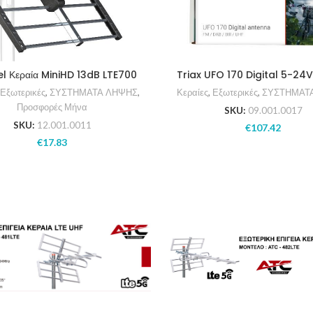
l Κεραία MiniHD 13dB LTE700
Triax UFO 170 Digital 5-24
,
Εξωτερικές
,
ΣΥΣΤΗΜΑΤΑ ΛΗΨΗΣ
,
Κεραίες
,
Εξωτερικές
,
ΣΥΣΤΗΜΑΤ
Προσφορές Μήνα
SKU:
09.001.0017
SKU:
12.001.0011
€
107.42
€
17.83