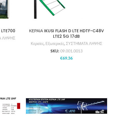
V LTE700
ΚΕΡΑΙΑ IKUSI FLASH D LTE HDTF-C48V
LTE2 5G 17dB
Α ΛΗΨΗΣ
Κεραίες
,
Εξωτερικές
,
ΣΥΣΤΗΜΑΤΑ ΛΗΨΗΣ
SKU:
09.001.0013
€
69.36