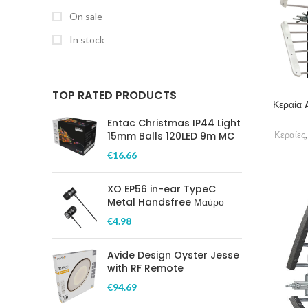
On sale
In stock
TOP RATED PRODUCTS
Κεραία 
Entac Christmas IP44 Light
15mm Balls 120LED 9m MC
Κεραίες
€
16.66
XO EP56 in-ear TypeC
Metal Handsfree Μαύρο
€
4.98
Avide Design Oyster Jesse
with RF Remote
€
94.69