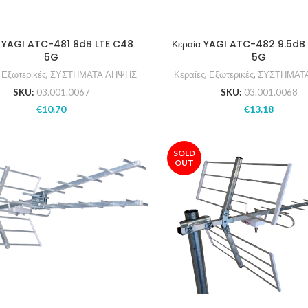
α YAGI ATC-481 8dB LTE C48
Κεραία YAGI ATC-482 9.5dB
5G
5G
,
Εξωτερικές
,
ΣΥΣΤΗΜΑΤΑ ΛΗΨΗΣ
Κεραίες
,
Εξωτερικές
,
ΣΥΣΤΗΜΑΤ
SKU:
03.001.0067
SKU:
03.001.0068
€
10.70
€
13.18
SOLD
OUT