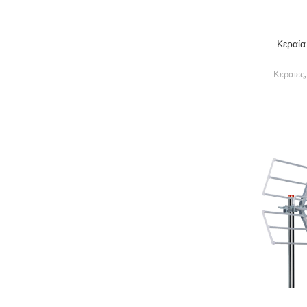
Κεραί
Κεραίες