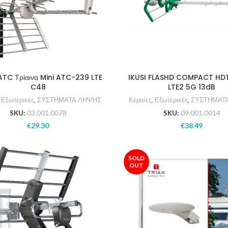
ATC Τρίαινα Mini ATC-239 LTE
IKUSI FLASHD COMPACT H
C48
LTE2 5G 13dB
,
Εξωτερικές
,
ΣΥΣΤΗΜΑΤΑ ΛΗΨΗΣ
Κεραίες
,
Εξωτερικές
,
ΣΥΣΤΗΜΑΤ
SKU:
03.001.0078
SKU:
09.001.0014
€
29.30
€
38.49
SOLD
OUT