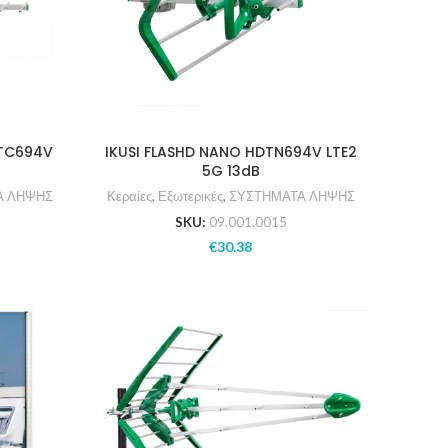
DTC694V
IKUSI FLASHD NANO HDTN694V LTE2
5G 13dB
Α ΛΗΨΗΣ
Κεραίες
,
Εξωτερικές
,
ΣΥΣΤΗΜΑΤΑ ΛΗΨΗΣ
SKU:
09.001.0015
€
30.38