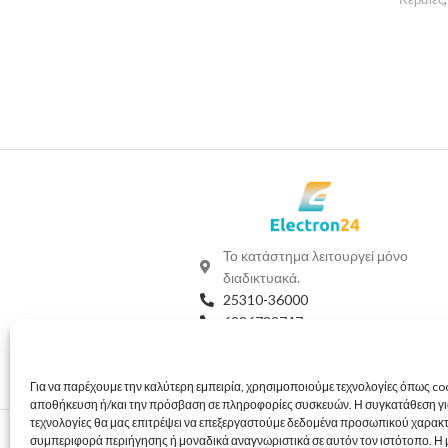
Το κατάστημα λειτουργεί μόνο
διαδικτυακά.
25310-36000
6986732747
Viber
Whatsapp
info@electron24.gr
Για να παρέχουμε την καλύτερη εμπειρία, χρησιμοποιούμε τεχνολογίες όπως coo
αποθήκευση ή/και την πρόσβαση σε πληροφορίες συσκευών. Η συγκατάθεση για
τεχνολογίες θα μας επιτρέψει να επεξεργαστούμε δεδομένα προσωπικού χαρακ
συμπεριφορά περιήγησης ή μοναδικά αναγνωριστικά σε αυτόν τον ιστότοπο. Η 