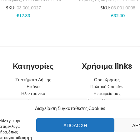
SKU:
03.001.0027
SKU:
03.001.0008
€
17.83
€
32.40
Κατηγορίες
Χρήσιμα links
Συστήματα Λήψης
Όροι Χρήσης
Εικόνα
Πολιτική Cookies
Ηλεκτρονικά
Η εταιρεία μας
Ήχος
Τρόποι Παραγγελίας
Φωτισμός
Τρόποι Αποστολής
Διαχείριση Συγκατάθεσης Cookies
Μπαταρίες
Τρόποι Πληρωμής
Κινητή Τηλεφωνία
Πολιτική Επιστροφών
kies για την
ΑΠΟΔΟΧΉ
ΔΕ
 τις εν λόγω
τήρα, όπως
μη συγκατάθεση ή η