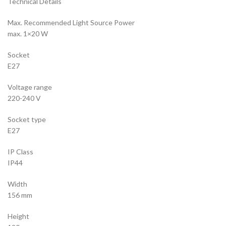
Technical Details
Max. Recommended Light Source Power
max. 1×20 W
Socket
E27
Voltage range
220-240 V
Socket type
E27
IP Class
IP44
Width
156 mm
Height