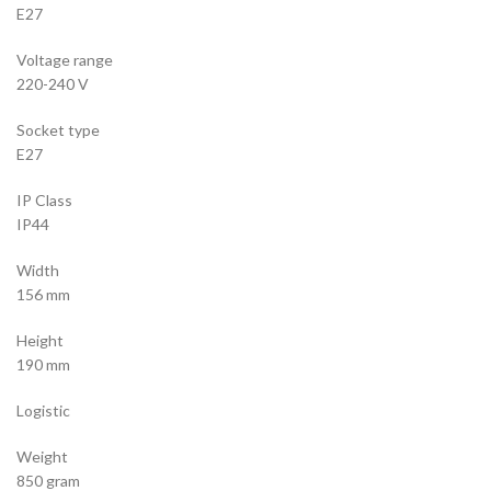
E27
Voltage range
220-240 V
Socket type
E27
IP Class
IP44
Width
156 mm
Height
190 mm
Logistic
Weight
850 gram