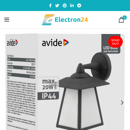
0
SOLD
OUT