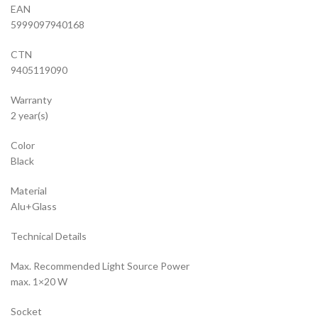
EAN
5999097940168
CTN
9405119090
Warranty
2 year(s)
Color
Black
Material
Alu+Glass
Technical Details
Max. Recommended Light Source Power
max. 1×20 W
Socket