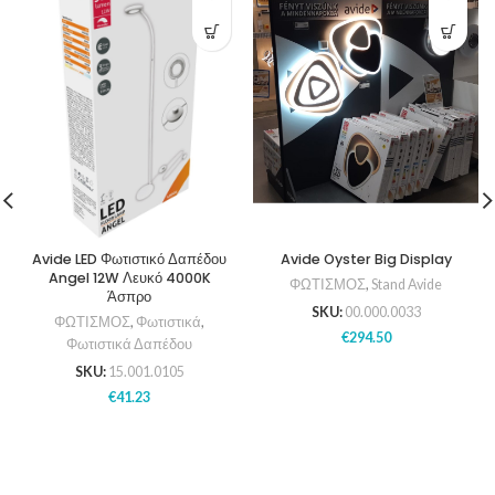
Avide LED Φωτιστικό Δαπέδου
Avide Oyster Big Display
Angel 12W Λευκό 4000K
ΦΩΤΙΣΜΟΣ
,
Stand Avide
Άσπρο
SKU:
00.000.0033
ΦΩΤΙΣΜΟΣ
,
Φωτιστικά
,
€
294.50
Φωτιστικά Δαπέδου
SKU:
15.001.0105
€
41.23