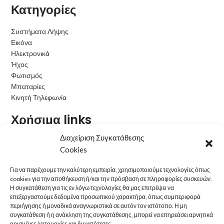
Κατηγορίες
Συστήματα Λήψης
Εικόνα
Ηλεκτρονικά
Ήχος
Φωτισμός
Μπαταρίες
Κινητή Τηλεφωνία
Χρήσιμα links
Διαχείριση Συγκατάθεσης
Όροι Χρήσης
Cookies
Πολιτική Cookies
Η εταιρεία μας
Για να παρέχουμε την καλύτερη εμπειρία, χρησιμοποιούμε τεχνολογίες όπως
Τρόποι Παραγγελίας
cookies για την αποθήκευση ή/και την πρόσβαση σε πληροφορίες συσκευών.
Τρόποι Αποστολής
Η συγκατάθεση για τις εν λόγω τεχνολογίες θα μας επιτρέψει να
Τρόποι Πληρωμής
επεξεργαστούμε δεδομένα προσωπικού χαρακτήρα, όπως συμπεριφορά
περιήγησης ή μοναδικά αναγνωριστικά σε αυτόν τον ιστότοπο. Η μη
Πολιτική Επιστροφών
συγκατάθεση ή η ανάκληση της συγκατάθεσης, μπορεί να επηρεάσει αρνητικά
ορισμένες λειτουργίες και δυνατότητες.