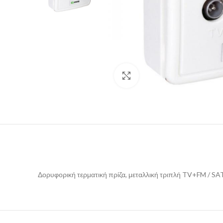
Click to enlarge
Δορυφορική τερματική πρίζα, μεταλλική τριπλή TV+FM / SAT