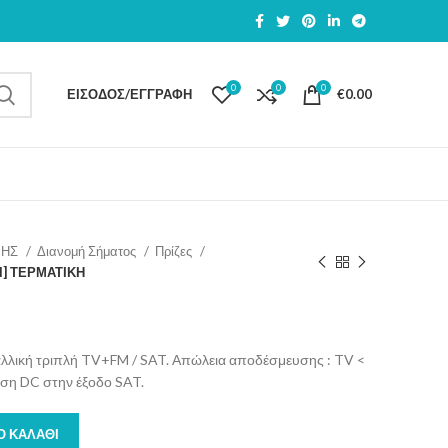
0
0
0
ΕΊΣΟΔΟΣ/ΕΓΓΡΑΦΉ
€
0.00
ΨΗΣ
Διανομή Σήματος
Πρίζες
M] ΤΕΡΜΑΤΙΚΗ
ταλλική τριπλή TV+FM / SAT. Απώλεια αποδέσμευσης : TV <
ευση DC στην έξοδο SAT.
Ο ΚΑΛΆΘΙ