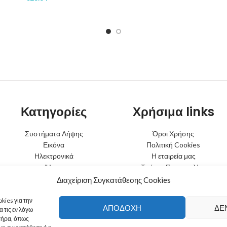
Κατηγορίες
Χρήσιμα links
Συστήματα Λήψης
Όροι Χρήσης
Εικόνα
Πολιτική Cookies
Ηλεκτρονικά
Η εταιρεία μας
Ήχος
Τρόποι Παραγγελίας
Φωτισμός
Τρόποι Αποστολής
Διαχείριση Συγκατάθεσης Cookies
Μπαταρίες
Τρόποι Πληρωμής
Κινητή Τηλεφωνία
Πολιτική Επιστροφών
kies για την
ΑΠΟΔΟΧΉ
ΔΕ
 τις εν λόγω
τήρα, όπως