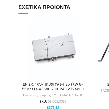
ΣΧΕΤΙΚΆ ΠΡΟΪΌΝΤΑ
ΕΝΙΣΧ. ΓΡΑΜ. IKUSI TAE-1125 (RW 5-
55Mhz).G=35dB 230-240 V 124dBµ
ΒΑΣΕ
Ενισχυτές
,
Γραμμής
,
ΣΥΣΤΗΜΑΤΑ ΛΗΨΗΣ
SKU:
09.005.0053
€
373.52