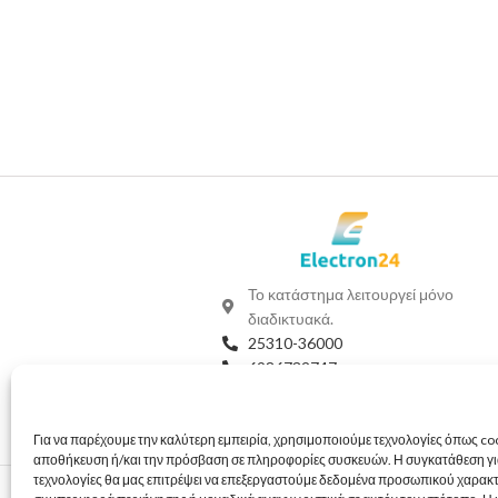
Το κατάστημα λειτουργεί μόνο
διαδικτυακά.
25310-36000
6986732747
Viber
Whatsapp
info@electron24.gr
Για να παρέχουμε την καλύτερη εμπειρία, χρησιμοποιούμε τεχνολογίες όπως coo
αποθήκευση ή/και την πρόσβαση σε πληροφορίες συσκευών. Η συγκατάθεση για
τεχνολογίες θα μας επιτρέψει να επεξεργαστούμε δεδομένα προσωπικού χαρακ