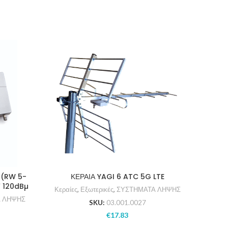
0 (RW 5-
ΚΕΡΑΙΑ YAGI 6 ATC 5G LTE
ATC
 120dBµ
Κεραίες
,
Εξωτερικές
,
ΣΥΣΤΗΜΑΤΑ ΛΗΨΗΣ
 ΛΗΨΗΣ
ΣΥ
SKU:
03.001.0027
€
17.83